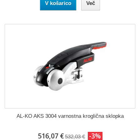
V košarico
Več
AL-KO AKS 3004 varnostna kroglična sklopka
516,07 €
-3%
532,03 €