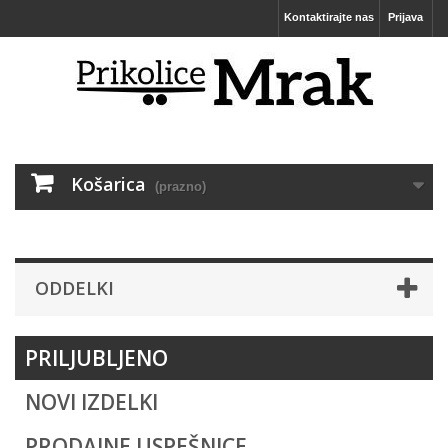
Kontaktirajte nas
Prijava
Košarica
(prazno)
ODDELKI
PRILJUBLJENO
NOVI IZDELKI
PRODAJNE USPEŠNICE