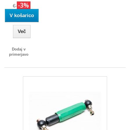
-3%
€
V košarico
Več
Dodaj v
primerjavo