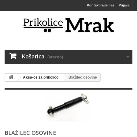
Kontaktirajte nas
Prijava
Košarica
(prazno)
Aksa-os za prikolico
Blažilec osovine
BLAŽILEC OSOVINE