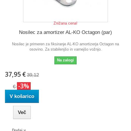
Znižana cena!
Nosilec za amortizer AL-KO Octagon (par)
Nosilec je primeren za fiksiranje AL-KO amortizerja Octagon na
osovino. Za stabilenjšo in varnejšo vožnjo.
Na zalogi
37,95 €
39,12
-3%
€
V košarico
Več
Dodaj v