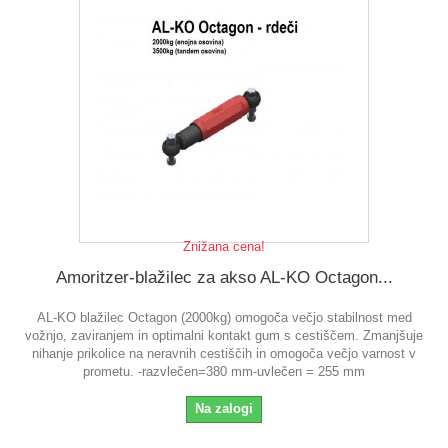
Znižana cena!
Amoritzer-blažilec za akso AL-KO Octagon...
AL-KO blažilec Octagon (2000kg) omogoča večjo stabilnost med
vožnjo, zaviranjem in optimalni kontakt gum s cestiščem. Zmanjšuje
nihanje prikolice na neravnih cestiščih in omogoča večjo varnost v
prometu. -razvlečen=380 mm-uvlečen = 255 mm
Na zalogi