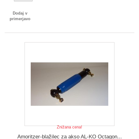
Dodaj v
primerjavo
Znižana cena!
Amoritzer-blažilec za akso AL-KO Octagon...