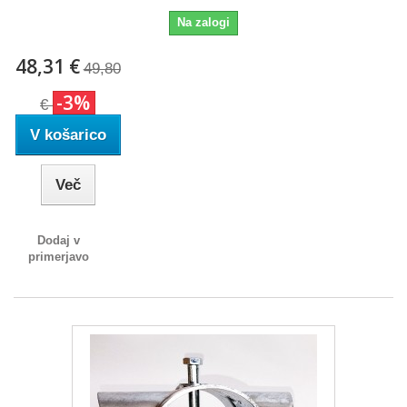
Na zalogi
48,31 €
49,80
-3%
€
V košarico
Več
Dodaj v
primerjavo