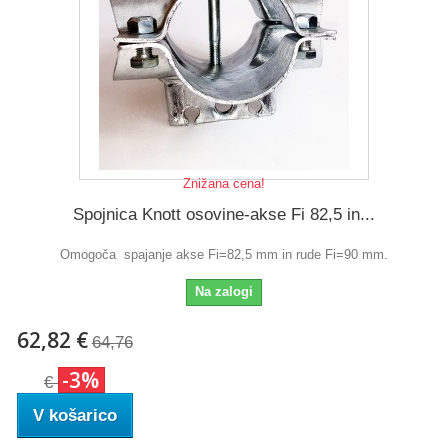
Znižana cena!
Spojnica Knott osovine-akse Fi 82,5 in...
Omogoča spajanje akse Fi=82,5 mm in rude Fi=90 mm.
Na zalogi
62,82 €
64,76
-3%
€
V košarico