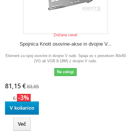
Znižana cena!
Spojnica Knott osovine-akse in dvojne V...
Element za spoj osovine in dvojne V rude. Spaja os s presekom 80x80
(VG ali VGB 8-18M) z dvojno V rudo.
Na zalogi
81,15 €
83,65
-3%
€
V košarico
Več