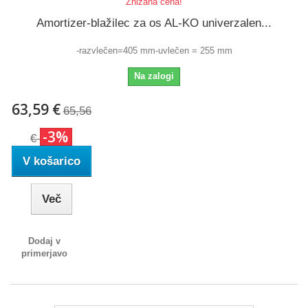
Znižana cena!
Amortizer-blažilec za os AL-KO univerzalen...
-razvlečen=405 mm-uvlečen = 255 mm
Na zalogi
63,59 €
65,56
-3%
€
V košarico
Več
Dodaj v
primerjavo