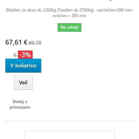
Blažilec za akso do 1350kg (Tandem do 2700kg). -razvlečen=380 mm-
uvlečen = 255 mm
Na zalogi
67,61 €
69,70
-3%
€
V košarico
Več
Dodaj v
primerjavo