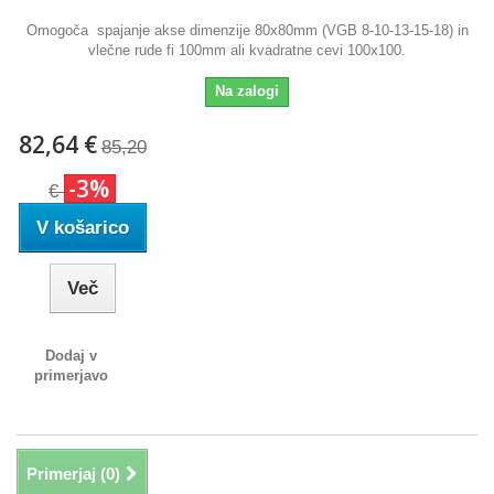
Omogoča spajanje akse dimenzije 80x80mm (VGB 8-10-13-15-18) in
vlečne rude fi 100mm ali kvadratne cevi 100x100.
Na zalogi
82,64 €
85,20
-3%
€
V košarico
Več
Dodaj v
primerjavo
Primerjaj (
0
)