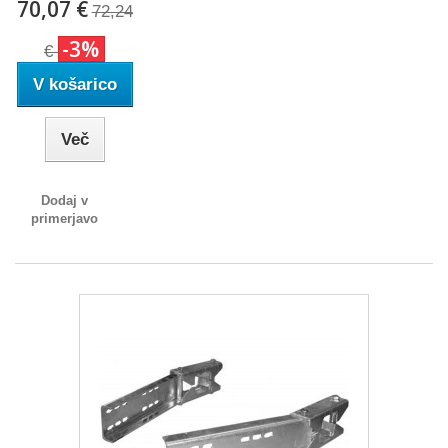
70,07 €
72,24
-3%
€
V košarico
Več
Dodaj v
primerjavo