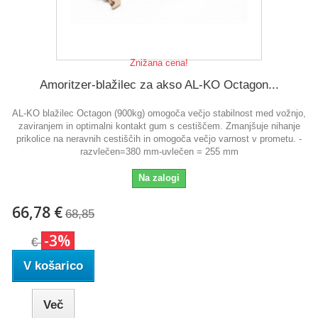
Znižana cena!
Amoritzer-blažilec za akso AL-KO Octagon...
AL-KO blažilec Octagon (900kg) omogoča večjo stabilnost med vožnjo,
zaviranjem in optimalni kontakt gum s cestiščem. Zmanjšuje nihanje
prikolice na neravnih cestiščih in omogoča večjo varnost v prometu. -
razvlečen=380 mm-uvlečen = 255 mm
Na zalogi
66,78 €
68,85
-3%
€
V košarico
Več