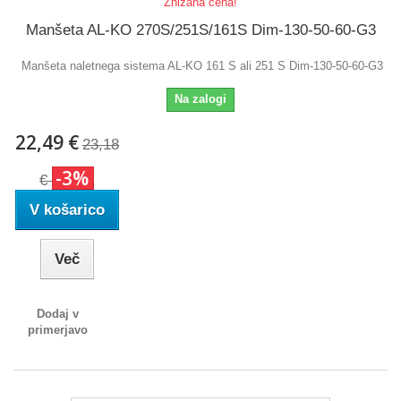
Znižana cena!
Manšeta AL-KO 270S/251S/161S Dim-130-50-60-G3
Manšeta naletnega sistema AL-KO 161 S ali 251 S Dim-130-50-60-G3
Na zalogi
22,49 €
23,18
-3%
€
V košarico
Več
Dodaj v
primerjavo