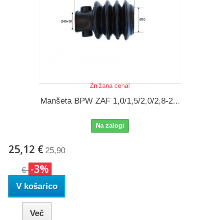
Znižana cena!
Manšeta BPW ZAF 1,0/1,5/2,0/2,8-2...
Na zalogi
25,12 €
25,90
-3%
€
V košarico
Več