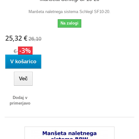
Manšeta naletnega sistema Schlegl SF10-20.
Na zalogi
25,32 €
26,10
-3%
€
V košarico
Več
Dodaj v
primerjavo