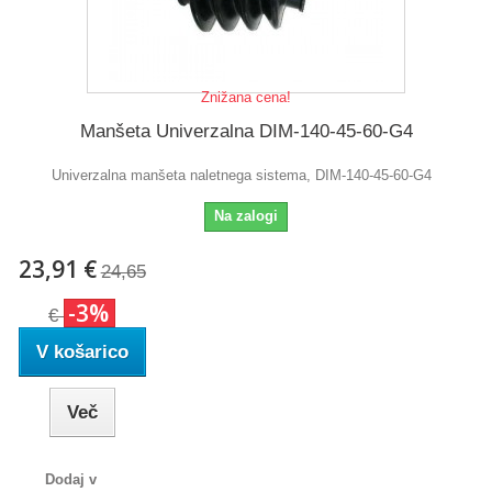
Znižana cena!
Manšeta Univerzalna DIM-140-45-60-G4
Univerzalna manšeta naletnega sistema, DIM-140-45-60-G4
Na zalogi
23,91 €
24,65
-3%
€
V košarico
Več
Dodaj v