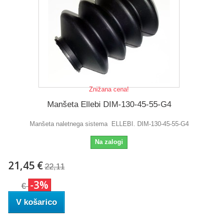
Znižana cena!
Manšeta Ellebi DIM-130-45-55-G4
Manšeta naletnega sistema ELLEBI. DIM-130-45-55-G4
Na zalogi
21,45 €
22,11
-3%
€
V košarico