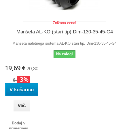
Znižana cena!
Manšeta AL-KO (stari tip) Dim-130-35-45-G4
Manšeta naletnega sistema AL-KO stari tip. Dim-130-35-45-G4
Na zalogi
19,69 €
20,30
-3%
€
V košarico
Več
Dodaj v
primerjavo