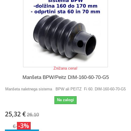
Znižana cena!
Manšeta BPW/Peitz DIM-160-60-70-G5
Manšeta naletnega sistema BPW ali PEITZ Fi 60. DIM-160-60-70-G5
Na zalogi
25,32 €
26,10
-3%
€