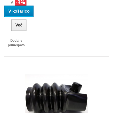
-3%
€
V košarico
Več
Dodaj v
primerjavo