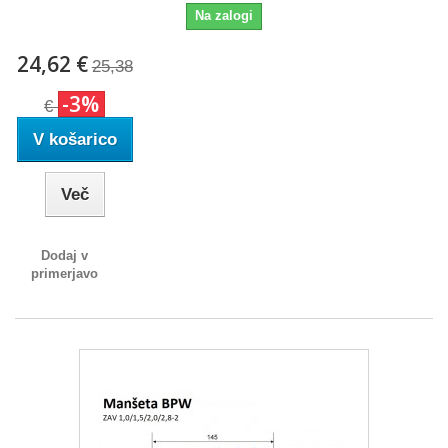
Na zalogi
24,62 €
25,38
-3%
€
V košarico
Več
Dodaj v
primerjavo