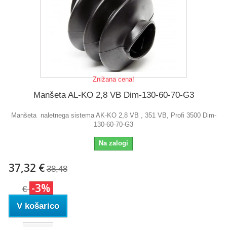
Znižana cena!
Manšeta AL-KO 2,8 VB Dim-130-60-70-G3
Manšeta naletnega sistema AK-KO 2,8 VB , 351 VB, Profi 3500 Dim-
130-60-70-G3
Na zalogi
37,32 €
38,48
-3%
€
V košarico