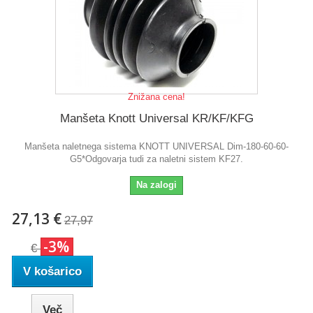
Znižana cena!
Manšeta Knott Universal KR/KF/KFG
Manšeta naletnega sistema KNOTT UNIVERSAL Dim-180-60-60-
G5*Odgovarja tudi za naletni sistem KF27.
Na zalogi
27,13 €
27,97
-3%
€
V košarico
Več