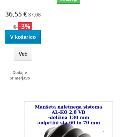
36,55 €
37,68
-3%
€
V košarico
Več
Dodaj v
primerjavo