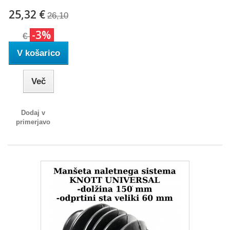
25,32 €
26,10
-3%
€
V košarico
Več
Dodaj v
primerjavo