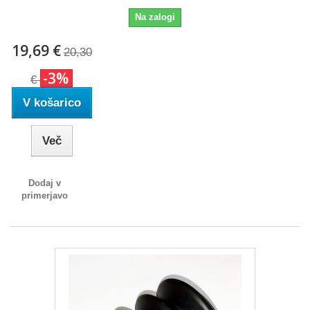
Na zalogi
19,69 €
20,30
-3%
€
V košarico
Več
Dodaj v
primerjavo