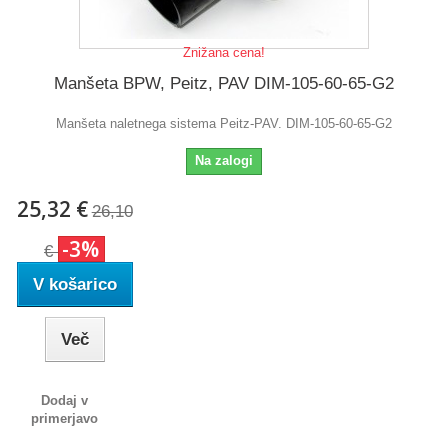
Znižana cena!
Manšeta BPW, Peitz, PAV DIM-105-60-65-G2
Manšeta naletnega sistema Peitz-PAV. DIM-105-60-65-G2
Na zalogi
25,32 €
26,10
-3%
€
V košarico
Več
Dodaj v
primerjavo