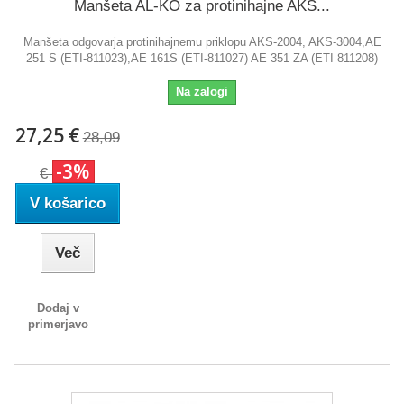
Manšeta AL-KO za protinihajne AKS...
Manšeta odgovarja protinihajnemu priklopu AKS-2004, AKS-3004,AE
251 S (ETI-811023),AE 161S (ETI-811027) AE 351 ZA (ETI 811208)
Na zalogi
27,25 €
28,09
-3%
€
V košarico
Več
Dodaj v
primerjavo