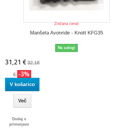
Znižana cena!
Manšeta Avonride - Knott KFG35
Na zalogi
31,21 €
32,18
-3%
€
V košarico
Več
Dodaj v
primerjavo