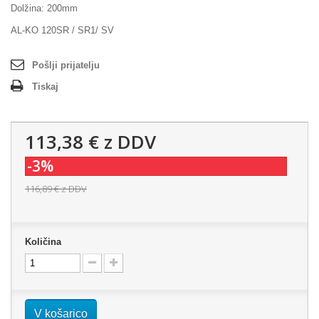
Dolžina: 200mm
AL-KO 120SR / SR1/ SV
Pošlji prijatelju
Tiskaj
113,38 €
z DDV
-3%
116,89 €
z DDV
Količina
V košarico