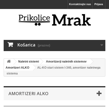
Kontaktirajte nas
Prijava
Košarica
(prazno)
Naletni sistemi
Amortizerji naletnih sistemov
Amortizeri ALKO
AL-KO stari sistem l-340, amortizer naletnega
sistema
AMORTIZERI ALKO