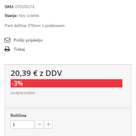
SKU:
070100174
Stanje:
Nov izdelek
Pant dolžine 370mm s protikosem.
Pošlji prijatelju
Tiskaj
20,39 €
z DDV
-3%
21,02 €
z DDV
Količina