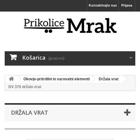
Kontaktirajte nas
Prijava
Košarica
(prazno)
Okovje-pritrdilni in varovalni elementi
Držala vrat
DV 370 držalo vrat
DRŽALA VRAT