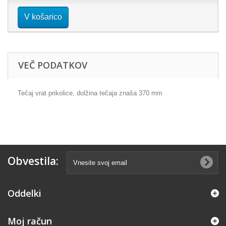
V košarico
VEČ PODATKOV
Tečaj vrat prikolice, dolžina tečaja znaša 370 mm
Obvestila:
Oddelki
Moj račun