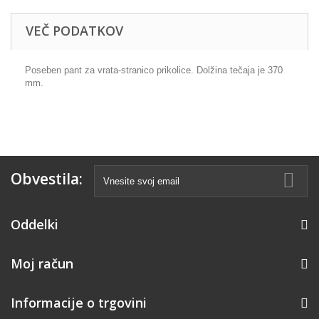
VEČ PODATKOV
Poseben pant za vrata-stranico prikolice. Dolžina tečaja je 370
mm.
Obvestila:
Oddelki
Moj račun
Informacije o trgovini