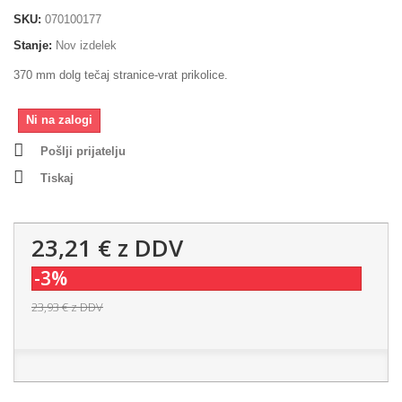
SKU:
070100177
Stanje:
Nov izdelek
370 mm dolg tečaj stranice-vrat prikolice.
Ni na zalogi
Pošlji prijatelju
Tiskaj
23,21 €
z DDV
-3%
23,93 €
z DDV