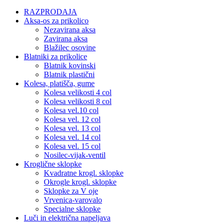
RAZPRODAJA
Aksa-os za prikolico
Nezavirana aksa
Zavirana aksa
Blažilec osovine
Blatniki za prikolice
Blatnik kovinski
Blatnik plastični
Kolesa, platišča, gume
Kolesa velikosti 4 col
Kolesa velikosti 8 col
Kolesa vel.10 col
Kolesa vel. 12 col
Kolesa vel. 13 col
Kolesa vel. 14 col
Kolesa vel. 15 col
Nosilec-vijak-ventil
Kroglične sklopke
Kvadratne krogl. sklopke
Okrogle krogl. sklopke
Sklopke za V oje
Vrvenica-varovalo
Specialne sklopke
Luči in električna napeljava