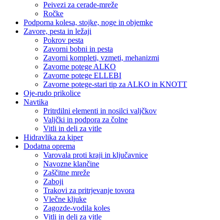
Peivezi za cerade-mreže
Ročke
Podporna kolesa, stojke, noge in objemke
Zavore, pesta in ležaji
Pokrov pesta
Zavorni bobni in pesta
Zavorni kompleti, vzmeti, mehanizmi
Zavorne potege ALKO
Zavorne potege ELLEBI
Zavorne potege-stari tip za ALKO in KNOTT
Oje-rudo prikolice
Navtika
Pritrdilni elementi in nosilci valjčkov
Valjčki in podpora za čolne
Vitli in deli za vitle
Hidravlika za kiper
Dodatna oprema
Varovala proti kraji in ključavnice
Navozne klančine
Zaščitne mreže
Zaboji
Trakovi za pritrjevanje tovora
Vlečne kljuke
Zagozde-vodila koles
Vitli in deli za vitle