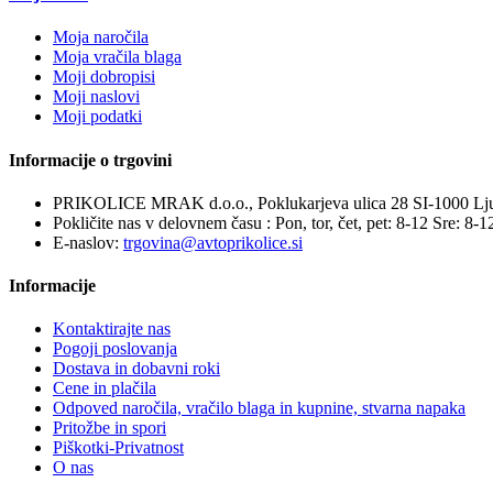
Moja naročila
Moja vračila blaga
Moji dobropisi
Moji naslovi
Moji podatki
Informacije o trgovini
PRIKOLICE MRAK d.o.o., Poklukarjeva ulica 28 SI-1000 Lju
Pokličite nas v delovnem času : Pon, tor, čet, pet: 8-12 Sre: 8-1
E-naslov:
trgovina@avtoprikolice.si
Informacije
Kontaktirajte nas
Pogoji poslovanja
Dostava in dobavni roki
Cene in plačila
Odpoved naročila, vračilo blaga in kupnine, stvarna napaka
Pritožbe in spori
Piškotki-Privatnost
O nas