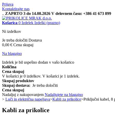
Prijava
Kontaktirajte nas
..
ZAPRTO 3 do 14.08.2026 V delovnem času: +386 41 673 899
Košarica
0
Izdelek
Izdelki
(prazno)
Ni izdelkov
Je treba določiti
Dostava
0,00 €
Cena skupaj
Na blagajno
Izdelek je bil uspešno dodan v vašo košarico
Količina
Cena skupaj
V košarici je
0
izdelkov.
V košarici je 1 izdelek.
Skupaj produktov
Skupaj dostava:
Je treba določiti
Cena skupaj
Nadaljuj z nakupovanjem
Nadaljujete na blagajno
>
Luči in električna napeljava
>
Kabli za prikolice
>
Priključni kabel, 8
Kabli za prikolice