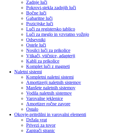
Zadnje luči
Pokrovi-stekla zadnjih luči
Bočne luči
Gabaritne luči
Pozicijske luči
Luči za registersko tablico
Luči za meglo in vzvratno vožnjo
Odsevniki
Ostele luči
Nosilci luči za prikolice
Vtikači, vtičnice, adapterji
Kabli za prikolice
Komplet luči z magneti
Naletni sistemi
Kompletni naletni sistemi
Amortizerji naletnih sistemov
Manšete naletnih sistemov
Vodila naletnih sistemov
Varovalne jeklenice
Amortizer ročne zavore
Ostalo
Okovje-pritrdilni in varovalni elementi
Držala vrat
Privezi za tovor
Zapirači stranic