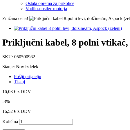
Ostala oprema za prikolice
Vodilo-nosilec motorja
Znižana cena!
Priključni kabel, 8 polni vtikač,
SKU:
050500982
Stanje:
Nov izdelek
Pošlji prijatelju
Tiskaj
16,03 €
z DDV
-3%
16,52 €
z DDV
Količina