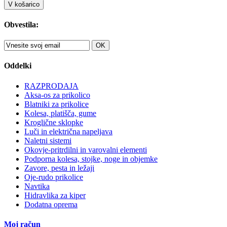
V košarico
Obvestila:
OK
Oddelki
RAZPRODAJA
Aksa-os za prikolico
Blatniki za prikolice
Kolesa, platišča, gume
Kroglične sklopke
Luči in električna napeljava
Naletni sistemi
Okovje-pritrdilni in varovalni elementi
Podporna kolesa, stojke, noge in objemke
Zavore, pesta in ležaji
Oje-rudo prikolice
Navtika
Hidravlika za kiper
Dodatna oprema
Moj račun