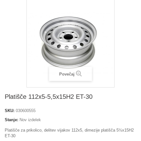
Povečaj
Platišče 112x5-5,5x15H2 ET-30
SKU:
030600555
Stanje:
Nov izdelek
Platišče za prikolico, delitev vijakov 112x5, dimezije platišča 5½x15H2
ET-30