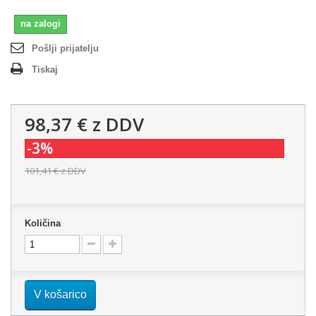
na zalogi
Pošlji prijatelju
Tiskaj
98,37 €
z DDV
-3%
101,41 €
z DDV
Količina
V košarico