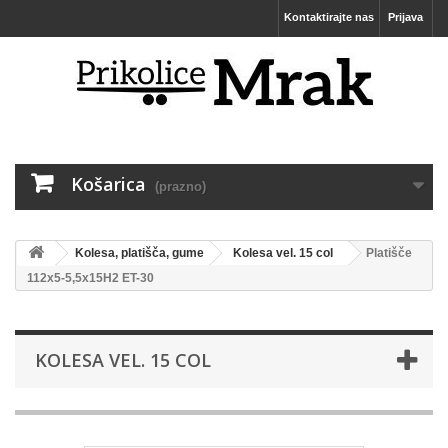
Kontaktirajte nas
Prijava
Košarica
(prazno)
Kolesa, platišča, gume
Kolesa vel. 15 col
Platišče
112x5-5,5x15H2 ET-30
KOLESA VEL. 15 COL