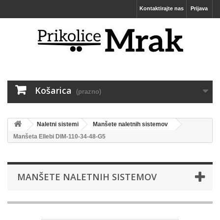
Kontaktirajte nas
Prijava
Košarica
(prazno)
Naletni sistemi
Manšete naletnih sistemov
Manšeta Ellebi DIM-110-34-48-G5
MANŠETE NALETNIH SISTEMOV