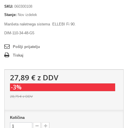
SKU:
060300108
Stanje:
Nov izdelek
Manšeta naletnega sistema ELLEBI Fi 90.
DIM-110-34-48-G5
Pošlji prijatelju
Tiskaj
27,89 €
z DDV
-3%
28,75 €
z DDV
Količina