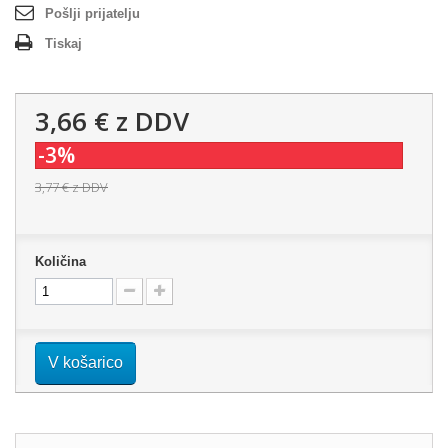
Pošlji prijatelju
Tiskaj
3,66 €
z DDV
-3%
3,77 €
z DDV
Količina
V košarico