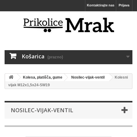
Kontaktirajte nas
Prijava
Košarica
(prazno)
Kolesa, platišča, gume
Nosilec-vijak-ventil
Kolesni
vijak M12x1,5x24-SW19
NOSILEC-VIJAK-VENTIL