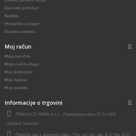
Zavore, pesta in ležaji
Oje-rudo prikolice
Navtika
Hidravlika za kiper
Dodatna oprema
Moj račun
Moja naročila
Moja vračila blaga
Moji dobropisi
Moji naslovi
Moji podatki
Informacije o trgovini
PRIKOLICE MRAK d.o.o., Poklukarjeva ulica 28 SI-1000
Ljubljana Slovenia
Pokličite nas v delovnem času : Pon, tor, čet, pet: 8-12 Sre: 8-12