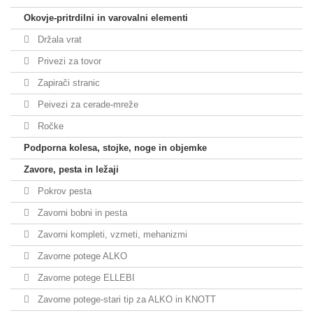
Okovje-pritrdilni in varovalni elementi
Držala vrat
Privezi za tovor
Zapirači stranic
Peivezi za cerade-mreže
Ročke
Podporna kolesa, stojke, noge in objemke
Zavore, pesta in ležaji
Pokrov pesta
Zavorni bobni in pesta
Zavorni kompleti, vzmeti, mehanizmi
Zavorne potege ALKO
Zavorne potege ELLEBI
Zavorne potege-stari tip za ALKO in KNOTT