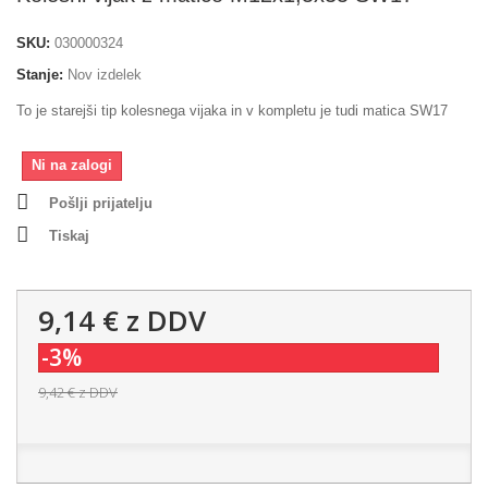
SKU:
030000324
Stanje:
Nov izdelek
To je starejši tip kolesnega vijaka in v kompletu je tudi matica SW17
Ni na zalogi
Pošlji prijatelju
Tiskaj
9,14 €
z DDV
-3%
9,42 €
z DDV