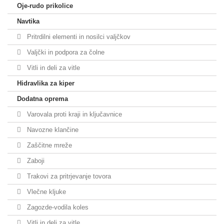
Oje-rudo prikolice
Navtika
Pritrdilni elementi in nosilci valjčkov
Valjčki in podpora za čolne
Vitli in deli za vitle
Hidravlika za kiper
Dodatna oprema
Varovala proti kraji in ključavnice
Navozne klančine
Zaščitne mreže
Zaboji
Trakovi za pritrjevanje tovora
Vlečne kljuke
Zagozde-vodila koles
Vitli in deli za vitle