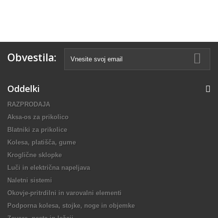
Obvestila:
Oddelki
RAZPRODAJA
Aksa-os za prikolico
Blatniki za prikolice
Kolesa, platišča, gume
Kroglične sklopke
Luči in električna napeljava
Naletni sistemi
Okovje-pritrdilni in varovalni elementi
Podporna kolesa, stojke, noge in objemke