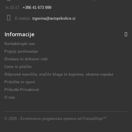
in 15-17 ;
+386 41 673 899
E-naslov:
trgovina@avtoprikolice.si
Informacije
Kontaktirajte nas
Pogoji poslovanja
Dostava in dobavni roki
Cene in plačila
Odpoved naročila, vračilo blaga in kupnine, stvarna napaka
Pritožbe in spori
Piškotki-Privatnost
O nas
© 2026 - Ecommerce programska oprema od PrestaShop™