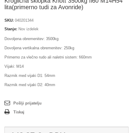
Kroglična sklopka Knott 3500kg fi60 M14H54
lita(primerno tudi za Avonride)
SKU:
040201344
Stanje:
Nov izdelek
Dovoljena obremenitev: 3500kg
Dovoljena vertikalna obremenitev: 2
50kg
Primerno za vlečno rudo ali naletni sistem: fi60mm
Vijaki: M14
Razmik med vijaki D1: 54mm
Razmik med vijaki D2: 40mm
Pošlji prijatelju
Tiskaj