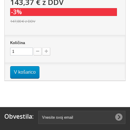
143,37 €
z DDV
-3%
147,80 €
z DDV
Količina
V košarico
Obvestila: