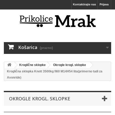
Kontaktirajte nas
Prijava
Košarica
(prazno)
Kroglične sklopke
Okrogle krogl. sklopke
Kroglična sklopka Knott 3500kg fi60 M14H54 lita(primerno tudi za
Avonride)
OKROGLE KROGL. SKLOPKE