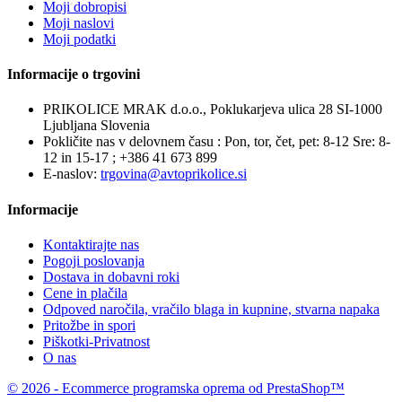
Moji dobropisi
Moji naslovi
Moji podatki
Informacije o trgovini
PRIKOLICE MRAK d.o.o., Poklukarjeva ulica 28 SI-1000
Ljubljana Slovenia
Pokličite nas v delovnem času : Pon, tor, čet, pet: 8-12 Sre: 8-
12 in 15-17 ;
+386 41 673 899
E-naslov:
trgovina@avtoprikolice.si
Informacije
Kontaktirajte nas
Pogoji poslovanja
Dostava in dobavni roki
Cene in plačila
Odpoved naročila, vračilo blaga in kupnine, stvarna napaka
Pritožbe in spori
Piškotki-Privatnost
O nas
© 2026 - Ecommerce programska oprema od PrestaShop™