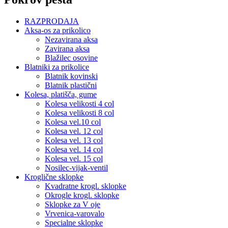
RAZPRODAJA
Aksa-os za prikolico
Nezavirana aksa
Zavirana aksa
Blažilec osovine
Blatniki za prikolice
Blatnik kovinski
Blatnik plastični
Kolesa, platišča, gume
Kolesa velikosti 4 col
Kolesa velikosti 8 col
Kolesa vel.10 col
Kolesa vel. 12 col
Kolesa vel. 13 col
Kolesa vel. 14 col
Kolesa vel. 15 col
Nosilec-vijak-ventil
Kroglične sklopke
Kvadratne krogl. sklopke
Okrogle krogl. sklopke
Sklopke za V oje
Vrvenica-varovalo
Specialne sklopke