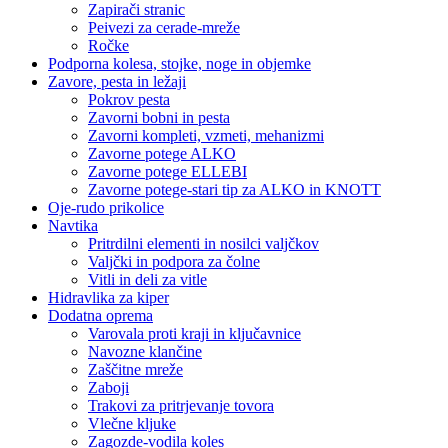
Zapirači stranic
Peivezi za cerade-mreže
Ročke
Podporna kolesa, stojke, noge in objemke
Zavore, pesta in ležaji
Pokrov pesta
Zavorni bobni in pesta
Zavorni kompleti, vzmeti, mehanizmi
Zavorne potege ALKO
Zavorne potege ELLEBI
Zavorne potege-stari tip za ALKO in KNOTT
Oje-rudo prikolice
Navtika
Pritrdilni elementi in nosilci valjčkov
Valjčki in podpora za čolne
Vitli in deli za vitle
Hidravlika za kiper
Dodatna oprema
Varovala proti kraji in ključavnice
Navozne klančine
Zaščitne mreže
Zaboji
Trakovi za pritrjevanje tovora
Vlečne kljuke
Zagozde-vodila koles