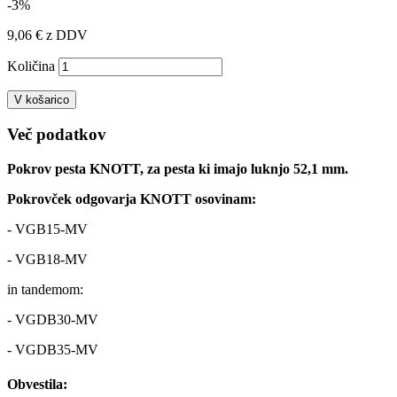
-3%
9,06 €
z DDV
Količina
V košarico
Več podatkov
Pokrov pesta KNOTT, za pesta ki imajo luknjo 52,1 mm.
Pokrovček odgovarja KNOTT osovinam:
- VGB15-MV
- VGB18-MV
in tandemom:
- VGDB30-MV
- VGDB35-MV
Obvestila: