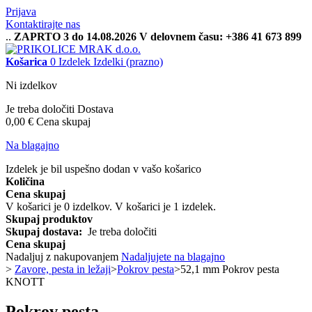
Prijava
Kontaktirajte nas
..
ZAPRTO 3 do 14.08.2026 V delovnem času: +386 41 673 899
Košarica
0
Izdelek
Izdelki
(prazno)
Ni izdelkov
Je treba določiti
Dostava
0,00 €
Cena skupaj
Na blagajno
Izdelek je bil uspešno dodan v vašo košarico
Količina
Cena skupaj
V košarici je
0
izdelkov.
V košarici je 1 izdelek.
Skupaj produktov
Skupaj dostava:
Je treba določiti
Cena skupaj
Nadaljuj z nakupovanjem
Nadaljujete na blagajno
>
Zavore, pesta in ležaji
>
Pokrov pesta
>
52,1 mm Pokrov pesta
KNOTT
Pokrov pesta