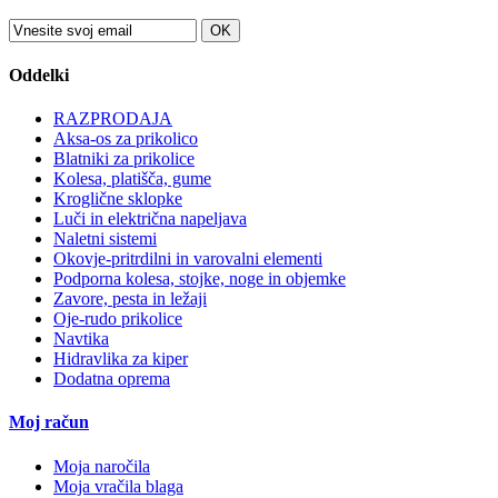
OK
Oddelki
RAZPRODAJA
Aksa-os za prikolico
Blatniki za prikolice
Kolesa, platišča, gume
Kroglične sklopke
Luči in električna napeljava
Naletni sistemi
Okovje-pritrdilni in varovalni elementi
Podporna kolesa, stojke, noge in objemke
Zavore, pesta in ležaji
Oje-rudo prikolice
Navtika
Hidravlika za kiper
Dodatna oprema
Moj račun
Moja naročila
Moja vračila blaga