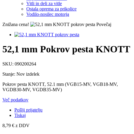
Vitli in deli za vitle
Ostala oprema za prikolice
Vodilo-nosilec motorja
Znižana cena!
Povečaj
52,1 mm Pokrov pesta KNOTT
SKU:
090200264
Stanje:
Nov izdelek
Pokrov pesta KNOTT, 52.1 mm (VGB15-MV, VGB18-MV,
VGDB30-MV, VGDB35-MV)
Več podatkov
Pošlji prijatelju
Tiskaj
8,79 €
z DDV