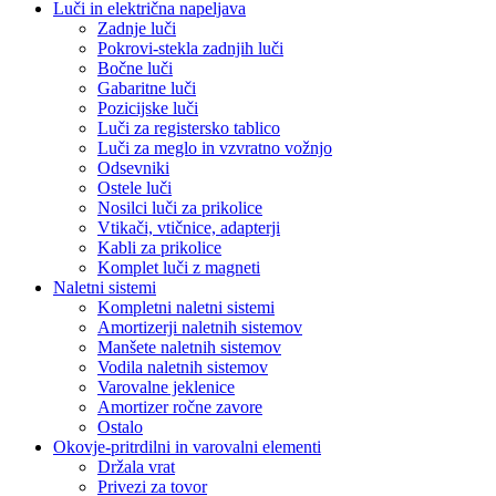
Luči in električna napeljava
Zadnje luči
Pokrovi-stekla zadnjih luči
Bočne luči
Gabaritne luči
Pozicijske luči
Luči za registersko tablico
Luči za meglo in vzvratno vožnjo
Odsevniki
Ostele luči
Nosilci luči za prikolice
Vtikači, vtičnice, adapterji
Kabli za prikolice
Komplet luči z magneti
Naletni sistemi
Kompletni naletni sistemi
Amortizerji naletnih sistemov
Manšete naletnih sistemov
Vodila naletnih sistemov
Varovalne jeklenice
Amortizer ročne zavore
Ostalo
Okovje-pritrdilni in varovalni elementi
Držala vrat
Privezi za tovor