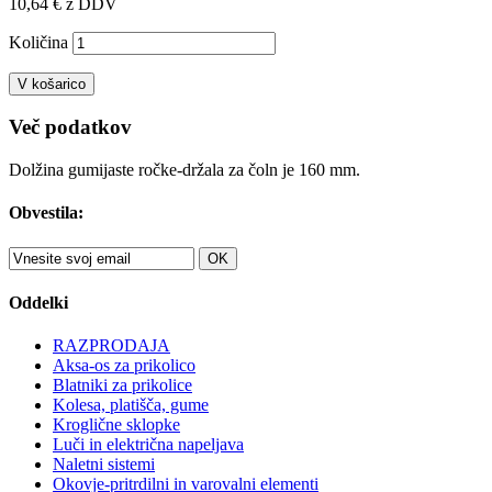
10,64 €
z DDV
Količina
V košarico
Več podatkov
Dolžina gumijaste ročke-držala za čoln je 160 mm.
Obvestila:
OK
Oddelki
RAZPRODAJA
Aksa-os za prikolico
Blatniki za prikolice
Kolesa, platišča, gume
Kroglične sklopke
Luči in električna napeljava
Naletni sistemi
Okovje-pritrdilni in varovalni elementi