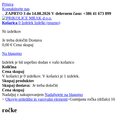
Prijava
Kontaktirajte nas
..
ZAPRTO 3 do 14.08.2026 V delovnem času: +386 41 673 899
Košarica
0
Izdelek
Izdelki
(prazno)
Ni izdelkov
Je treba določiti
Dostava
0,00 €
Cena skupaj
Na blagajno
Izdelek je bil uspešno dodan v vašo košarico
Količina
Cena skupaj
V košarici je
0
izdelkov.
V košarici je 1 izdelek.
Skupaj produktov
Skupaj dostava:
Je treba določiti
Cena skupaj
Nadaljuj z nakupovanjem
Nadaljujete na blagajno
>
Okovje-pritrdilni in varovalni elementi
>
Gumijasta ročka (držalo) 
ročke