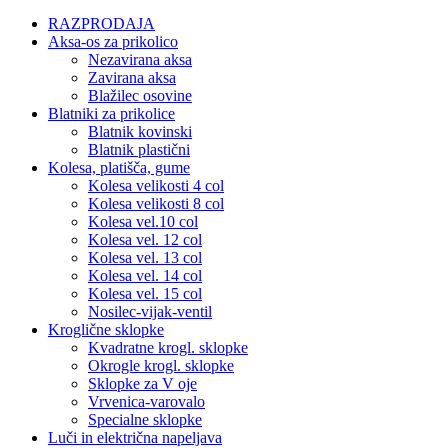
RAZPRODAJA
Aksa-os za prikolico
Nezavirana aksa
Zavirana aksa
Blažilec osovine
Blatniki za prikolice
Blatnik kovinski
Blatnik plastični
Kolesa, platišča, gume
Kolesa velikosti 4 col
Kolesa velikosti 8 col
Kolesa vel.10 col
Kolesa vel. 12 col
Kolesa vel. 13 col
Kolesa vel. 14 col
Kolesa vel. 15 col
Nosilec-vijak-ventil
Kroglične sklopke
Kvadratne krogl. sklopke
Okrogle krogl. sklopke
Sklopke za V oje
Vrvenica-varovalo
Specialne sklopke
Luči in električna napeljava