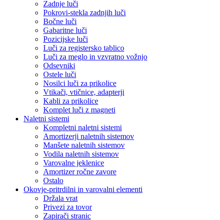
Zadnje luči
Pokrovi-stekla zadnjih luči
Bočne luči
Gabaritne luči
Pozicijske luči
Luči za registersko tablico
Luči za meglo in vzvratno vožnjo
Odsevniki
Ostele luči
Nosilci luči za prikolice
Vtikači, vtičnice, adapterji
Kabli za prikolice
Komplet luči z magneti
Naletni sistemi
Kompletni naletni sistemi
Amortizerji naletnih sistemov
Manšete naletnih sistemov
Vodila naletnih sistemov
Varovalne jeklenice
Amortizer ročne zavore
Ostalo
Okovje-pritrdilni in varovalni elementi
Držala vrat
Privezi za tovor
Zapirači stranic