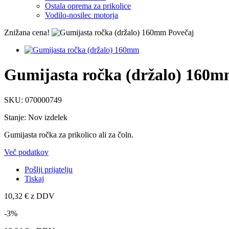
Ostala oprema za prikolice
Vodilo-nosilec motorja
Znižana cena!
Povečaj
Gumijasta ročka (držalo) 160
SKU:
070000749
Stanje:
Nov izdelek
Gumijasta ročka za prikolico ali za čoln.
Več podatkov
Pošlji prijatelju
Tiskaj
10,32 €
z DDV
-3%