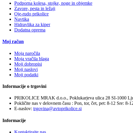
Podporna kolesa, stojke, noge in objemke
Zavore, pesta in ležaji
Oje-rudo prikolice
Navtika
Hidravlika za kiper
Dodatna oprema
Moj račun
Moja naročila
Moja vračila blaga
Moji dobropisi
Moji naslovi
Moji podatki
Informacije o trgovini
PRIKOLICE MRAK d.o.o., Poklukarjeva ulica 28 SI-1000 Lju
Pokličite nas v delovnem času : Pon, tor, čet, pet: 8-12 Sre: 8-1
E-naslov:
trgovina@avtoprikolice.si
Informacije
Kontaktirajte nas