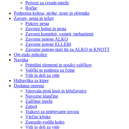
Peivezi za cerade-mreže
Ročke
Podporna kolesa, stojke, noge in objemke
Zavore, pesta in ležaji
Pokrov pesta
Zavorni bobni in pesta
Zavorni kompleti, vzmeti, mehanizmi
Zavorne potege ALKO
Zavorne potege ELLEBI
Zavorne potege-stari tip za ALKO in KNOTT
Oje-rudo prikolice
Navtika
Pritrdilni elementi in nosilci valjčkov
Valjčki in podpora za čolne
Vitli in deli za vitle
Hidravlika za kiper
Dodatna oprema
Varovala proti kraji in ključavnice
Navozne klančine
Zaščitne mreže
Zaboji
Trakovi za pritrjevanje tovora
Vlečne kljuke
Zagozde-vodila koles
Vitli in deli za vitle