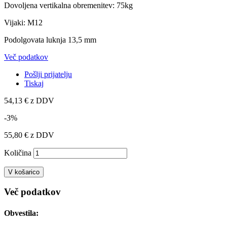
Dovoljena vertikalna obremenitev: 75kg
Vijaki: M12
Podolgovata luknja 13,5 mm
Več podatkov
Pošlji prijatelju
Tiskaj
54,13 €
z DDV
-3%
55,80 €
z DDV
Količina
V košarico
Več podatkov
Obvestila: