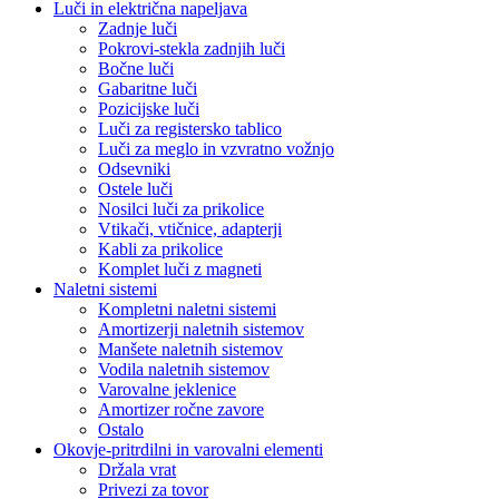
Luči in električna napeljava
Zadnje luči
Pokrovi-stekla zadnjih luči
Bočne luči
Gabaritne luči
Pozicijske luči
Luči za registersko tablico
Luči za meglo in vzvratno vožnjo
Odsevniki
Ostele luči
Nosilci luči za prikolice
Vtikači, vtičnice, adapterji
Kabli za prikolice
Komplet luči z magneti
Naletni sistemi
Kompletni naletni sistemi
Amortizerji naletnih sistemov
Manšete naletnih sistemov
Vodila naletnih sistemov
Varovalne jeklenice
Amortizer ročne zavore
Ostalo
Okovje-pritrdilni in varovalni elementi
Držala vrat
Privezi za tovor