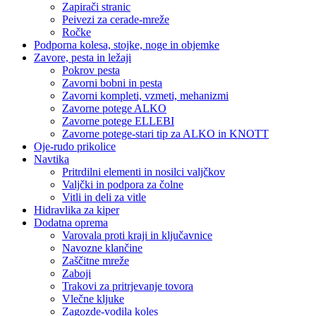
Zapirači stranic
Peivezi za cerade-mreže
Ročke
Podporna kolesa, stojke, noge in objemke
Zavore, pesta in ležaji
Pokrov pesta
Zavorni bobni in pesta
Zavorni kompleti, vzmeti, mehanizmi
Zavorne potege ALKO
Zavorne potege ELLEBI
Zavorne potege-stari tip za ALKO in KNOTT
Oje-rudo prikolice
Navtika
Pritrdilni elementi in nosilci valjčkov
Valjčki in podpora za čolne
Vitli in deli za vitle
Hidravlika za kiper
Dodatna oprema
Varovala proti kraji in ključavnice
Navozne klančine
Zaščitne mreže
Zaboji
Trakovi za pritrjevanje tovora
Vlečne kljuke
Zagozde-vodila koles