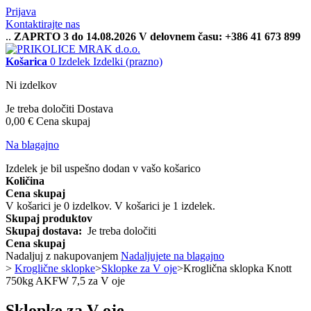
Prijava
Kontaktirajte nas
..
ZAPRTO 3 do 14.08.2026 V delovnem času: +386 41 673 899
Košarica
0
Izdelek
Izdelki
(prazno)
Ni izdelkov
Je treba določiti
Dostava
0,00 €
Cena skupaj
Na blagajno
Izdelek je bil uspešno dodan v vašo košarico
Količina
Cena skupaj
V košarici je
0
izdelkov.
V košarici je 1 izdelek.
Skupaj produktov
Skupaj dostava:
Je treba določiti
Cena skupaj
Nadaljuj z nakupovanjem
Nadaljujete na blagajno
>
Kroglične sklopke
>
Sklopke za V oje
>
Kroglična sklopka Knott
750kg AKFW 7,5 za V oje
Sklopke za V oje