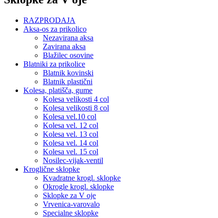
RAZPRODAJA
Aksa-os za prikolico
Nezavirana aksa
Zavirana aksa
Blažilec osovine
Blatniki za prikolice
Blatnik kovinski
Blatnik plastični
Kolesa, platišča, gume
Kolesa velikosti 4 col
Kolesa velikosti 8 col
Kolesa vel.10 col
Kolesa vel. 12 col
Kolesa vel. 13 col
Kolesa vel. 14 col
Kolesa vel. 15 col
Nosilec-vijak-ventil
Kroglične sklopke
Kvadratne krogl. sklopke
Okrogle krogl. sklopke
Sklopke za V oje
Vrvenica-varovalo
Specialne sklopke