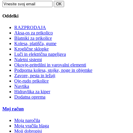
OK
Oddelki
RAZPRODAJA
Aksa-os za prikolico
Blatniki za prikolice
Kolesa, platišča, gume
Kroglične sklopke
Luči in električna napeljava
Naletni sistemi
Okovje-pritrdilni in varovalni elementi
Podporna kolesa, stojke, noge in objemke
Zavore, pesta in ležaji
Oje-rudo prikolice
Navtika
Hidravlika za kiper
Dodatna oprema
Moj račun
Moja naročila
Moja vračila blaga
Moji dobropisi