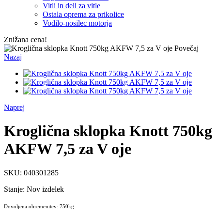
Vitli in deli za vitle
Ostala oprema za prikolice
Vodilo-nosilec motorja
Znižana cena!
Povečaj
Nazaj
Naprej
Kroglična sklopka Knott 750kg
AKFW 7,5 za V oje
SKU:
040301285
Stanje:
Nov izdelek
Dovoljena obremenitev: 750kg