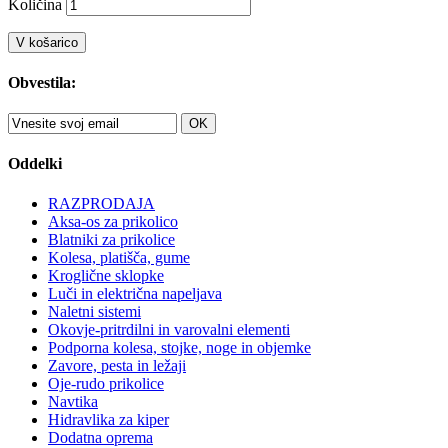
Količina
V košarico
Obvestila:
OK
Oddelki
RAZPRODAJA
Aksa-os za prikolico
Blatniki za prikolice
Kolesa, platišča, gume
Kroglične sklopke
Luči in električna napeljava
Naletni sistemi
Okovje-pritrdilni in varovalni elementi
Podporna kolesa, stojke, noge in objemke
Zavore, pesta in ležaji
Oje-rudo prikolice
Navtika
Hidravlika za kiper
Dodatna oprema