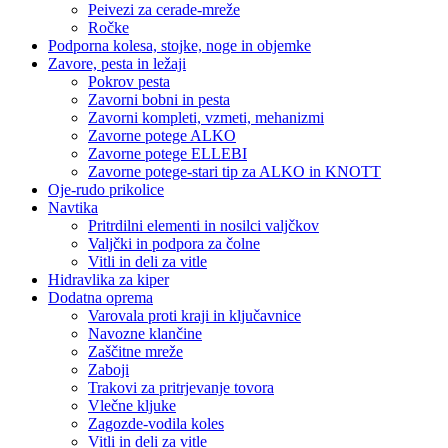
Peivezi za cerade-mreže
Ročke
Podporna kolesa, stojke, noge in objemke
Zavore, pesta in ležaji
Pokrov pesta
Zavorni bobni in pesta
Zavorni kompleti, vzmeti, mehanizmi
Zavorne potege ALKO
Zavorne potege ELLEBI
Zavorne potege-stari tip za ALKO in KNOTT
Oje-rudo prikolice
Navtika
Pritrdilni elementi in nosilci valjčkov
Valjčki in podpora za čolne
Vitli in deli za vitle
Hidravlika za kiper
Dodatna oprema
Varovala proti kraji in ključavnice
Navozne klančine
Zaščitne mreže
Zaboji
Trakovi za pritrjevanje tovora
Vlečne kljuke
Zagozde-vodila koles
Vitli in deli za vitle