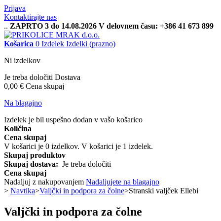
Prijava
Kontaktirajte nas
..
ZAPRTO 3 do 14.08.2026 V delovnem času: +386 41 673 899
Košarica
0
Izdelek
Izdelki
(prazno)
Ni izdelkov
Je treba določiti
Dostava
0,00 €
Cena skupaj
Na blagajno
Izdelek je bil uspešno dodan v vašo košarico
Količina
Cena skupaj
V košarici je
0
izdelkov.
V košarici je 1 izdelek.
Skupaj produktov
Skupaj dostava:
Je treba določiti
Cena skupaj
Nadaljuj z nakupovanjem
Nadaljujete na blagajno
>
Navtika
>
Valjčki in podpora za čolne
>
Stranski valjček Ellebi
Valjčki in podpora za čolne