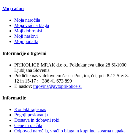
Moj račun
Moja naročila
Moja vračila blaga
Moji dobropisi
Moji naslovi
Moji podatki
Informacije o trgovini
PRIKOLICE MRAK d.o.o., Poklukarjeva ulica 28 SI-1000
Ljubljana Slovenia
Pokličite nas v delovnem času : Pon, tor, čet, pet: 8-12 Sre: 8-
12 in 15-17 ;
+386 41 673 899
E-naslov:
trgovina@avtoprikolice.si
Informacije
Kontaktirajte nas
Pogoji poslovanja
Dostava in dobavni roki
Cene in plačila
Odpoved naročila, vračilo blaga in kupnine, stvarna napaka