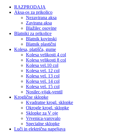
RAZPRODAJA
Aksa-os za prikolico
Nezavirana aksa
Zavirana aksa
Blažilec osovine
Blatniki za prikolice
Blatnik kovinski
Blatnik plastični
Kolesa, platišča, gume
Kolesa velikosti 4 col
Kolesa velikosti 8 col
Kolesa vel.10 col
Kolesa vel. 12 col
Kolesa vel. 13 col
Kolesa vel. 14 col
Kolesa vel. 15 col
Nosilec-vijak-ventil
Kroglične sklopke
Kvadratne krogl. sklopke
Okrogle krogl. sklopke
Sklopke za V oje
Vrvenica-varovalo
Specialne sklopke
Luči in električna napeljava