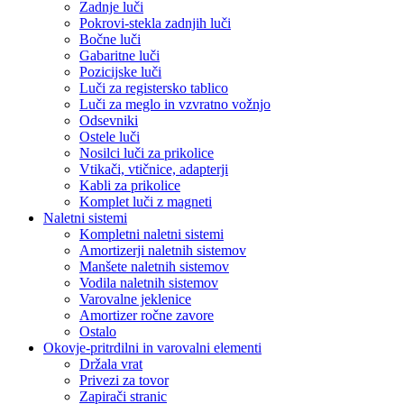
Zadnje luči
Pokrovi-stekla zadnjih luči
Bočne luči
Gabaritne luči
Pozicijske luči
Luči za registersko tablico
Luči za meglo in vzvratno vožnjo
Odsevniki
Ostele luči
Nosilci luči za prikolice
Vtikači, vtičnice, adapterji
Kabli za prikolice
Komplet luči z magneti
Naletni sistemi
Kompletni naletni sistemi
Amortizerji naletnih sistemov
Manšete naletnih sistemov
Vodila naletnih sistemov
Varovalne jeklenice
Amortizer ročne zavore
Ostalo
Okovje-pritrdilni in varovalni elementi
Držala vrat
Privezi za tovor
Zapirači stranic