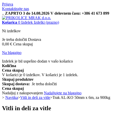
Prijava
Kontaktirajte nas
..
ZAPRTO 3 do 14.08.2026 V delovnem času: +386 41 673 899
Košarica
0
Izdelek
Izdelki
(prazno)
Ni izdelkov
Je treba določiti
Dostava
0,00 €
Cena skupaj
Na blagajno
Izdelek je bil uspešno dodan v vašo košarico
Količina
Cena skupaj
V košarici je
0
izdelkov.
V košarici je 1 izdelek.
Skupaj produktov
Skupaj dostava:
Je treba določiti
Cena skupaj
Nadaljuj z nakupovanjem
Nadaljujete na blagajno
>
Navtika
>
Vitli in deli za vitle
>
Trak AL-KO 50mm x 6m, za 900kg
Vitli in deli za vitle