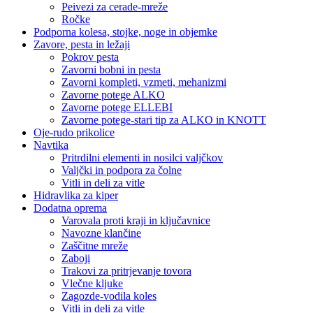
Peivezi za cerade-mreže
Ročke
Podporna kolesa, stojke, noge in objemke
Zavore, pesta in ležaji
Pokrov pesta
Zavorni bobni in pesta
Zavorni kompleti, vzmeti, mehanizmi
Zavorne potege ALKO
Zavorne potege ELLEBI
Zavorne potege-stari tip za ALKO in KNOTT
Oje-rudo prikolice
Navtika
Pritrdilni elementi in nosilci valjčkov
Valjčki in podpora za čolne
Vitli in deli za vitle
Hidravlika za kiper
Dodatna oprema
Varovala proti kraji in ključavnice
Navozne klančine
Zaščitne mreže
Zaboji
Trakovi za pritrjevanje tovora
Vlečne kljuke
Zagozde-vodila koles
Vitli in deli za vitle