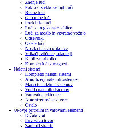
Zadnje luči
Pokrovi-stekla zadnjih luči
Bočne luči
Gabaritne luči
Pozicijske luči
Luči za registersko tablico
Luči za meglo in vzvratno vožnjo
Odsevniki
Ostele luči
Nosilci luči za prikolice
Vtikači, vtičnice, adapterji
Kabli za prikolice
Komplet luči z magneti
Naletni sistemi
Kompletni naletni sistemi
Amortizerji naletnih sistemov
Manšete naletnih sistemov
Vodila naletnih sistemov
Varovalne jeklenice
Amortizer ročne zavore
Ostalo
Okovje-pritrdilni in varovalni elementi
Držala vrat
Privezi za tovor
Zapirači stranic