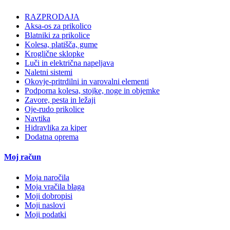
RAZPRODAJA
Aksa-os za prikolico
Blatniki za prikolice
Kolesa, platišča, gume
Kroglične sklopke
Luči in električna napeljava
Naletni sistemi
Okovje-pritrdilni in varovalni elementi
Podporna kolesa, stojke, noge in objemke
Zavore, pesta in ležaji
Oje-rudo prikolice
Navtika
Hidravlika za kiper
Dodatna oprema
Moj račun
Moja naročila
Moja vračila blaga
Moji dobropisi
Moji naslovi
Moji podatki