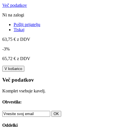
Več podatkov
Ni na zalogi
Pošlji prijatelju
Tiskaj
63,75 €
z DDV
-3%
65,72 €
z DDV
V košarico
Več podatkov
Komplet vsebuje kavelj.
Obvestila:
OK
Oddelki