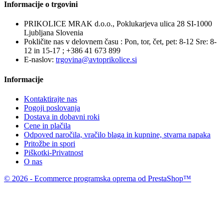
Informacije o trgovini
PRIKOLICE MRAK d.o.o., Poklukarjeva ulica 28 SI-1000
Ljubljana Slovenia
Pokličite nas v delovnem času : Pon, tor, čet, pet: 8-12 Sre: 8-
12 in 15-17 ;
+386 41 673 899
E-naslov:
trgovina@avtoprikolice.si
Informacije
Kontaktirajte nas
Pogoji poslovanja
Dostava in dobavni roki
Cene in plačila
Odpoved naročila, vračilo blaga in kupnine, stvarna napaka
Pritožbe in spori
Piškotki-Privatnost
O nas
© 2026 - Ecommerce programska oprema od PrestaShop™