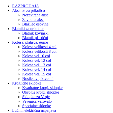
RAZPRODAJA
Aksa-os za prikolico
Nezavirana aksa
Zavirana aksa
Blažilec osovine
Blatniki za prikolice
Blatnik kovinski
Blatnik plastični
Kolesa, platišča, gume
Kolesa velikosti 4 col
Kolesa velikosti 8 col
Kolesa vel.10 col
Kolesa vel. 12 col
Kolesa vel. 13 col
Kolesa vel. 14 col
Kolesa vel. 15 col
Nosilec-vijak-ventil
Kroglične sklopke
Kvadratne krogl. sklopke
Okrogle krogl. sklopke
Sklopke za V oje
Vrvenica-varovalo
Specialne sklopke
Luči in električna napeljava