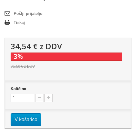
Pošlji prijatelju
Tiskaj
34,54 €
z DDV
-3%
35,60 €
z DDV
Količina
V košarico