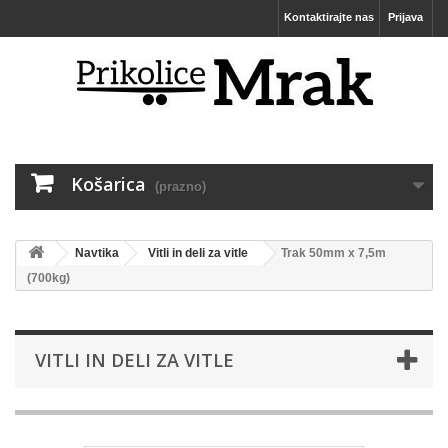
Kontaktirajte nas
Prijava
Košarica
(prazno)
Navtika
Vitli in deli za vitle
Trak 50mm x 7,5m
(700kg)
VITLI IN DELI ZA VITLE