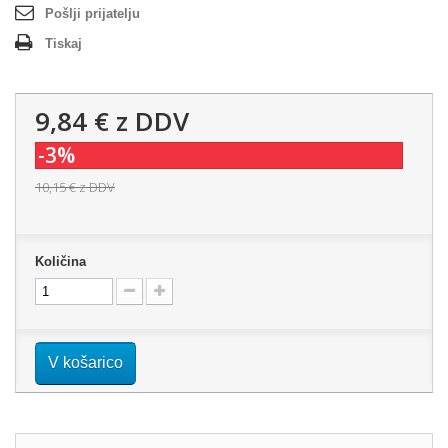
Pošlji prijatelju
Tiskaj
9,84 €
z DDV
-3%
10,15 €
z DDV
Količina
V košarico