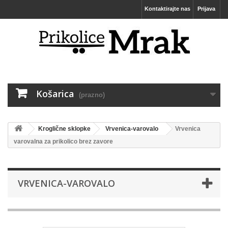
Kontaktirajte nas
Prijava
Košarica
(prazno)
Kroglične sklopke
Vrvenica-varovalo
Vrvenica
varovalna za prikolico brez zavore
VRVENICA-VAROVALO