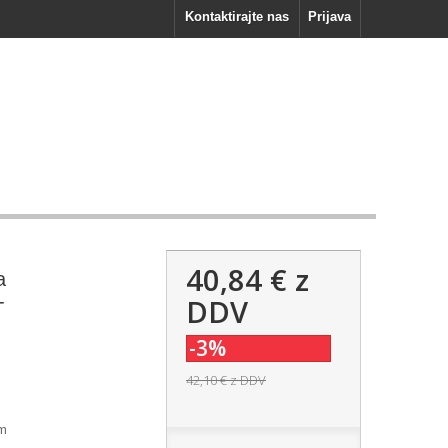
Kontaktirajte nas
Prijava
40,84 €
z
a
-
DDV
-3%
42,10 €
z DDV
mm