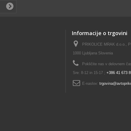
Informacije o trgovini
PRIKOLICE MRAK d.o.o., Pok
1000 Ljubljana Slovenia
Pokličite nas v delovnem času
Sre: 8-12 in 15-17 ;
+386 41 673 
E-naslov:
trgovina@avtopriko