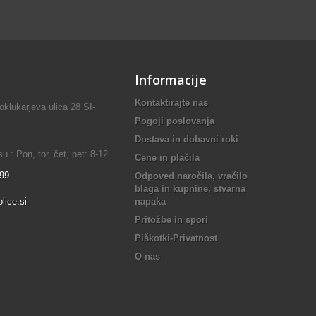
Informacije
Kontaktirajte nas
lukarjeva ulica 28 SI-
Pogoji poslovanja
Dostava in dobavni roki
 : Pon, tor, čet, pet: 8-12
Cene in plačila
899
Odpoved naročila, vračilo
blaga in kupnine, stvarna
lice.si
napaka
Pritožbe in spori
Piškotki-Privatnost
O nas