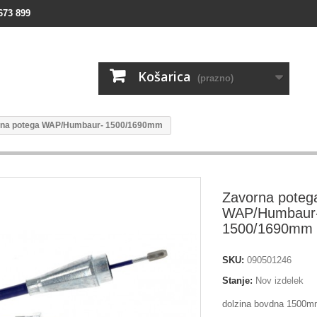
673 899
Košarica
(prazno)
rna potega WAP/Humbaur- 1500/1690mm
Zavorna poteg
WAP/Humbaur
1500/1690mm
SKU:
090501246
Stanje:
Nov izdelek
dolzina bovdna 1500