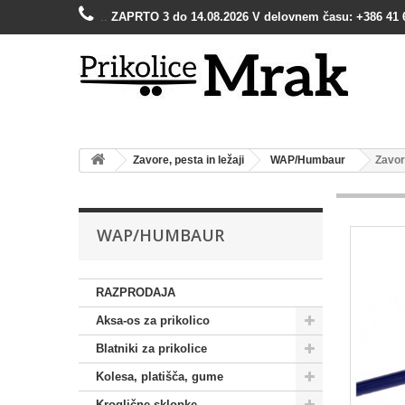
..
ZAPRTO 3 do 14.08.2026 V delovnem času: +386 41 
Zavore, pesta in ležaji
WAP/Humbaur
Zavo
WAP/HUMBAUR
RAZPRODAJA
Aksa-os za prikolico
Blatniki za prikolice
Kolesa, platišča, gume
Kroglične sklopke