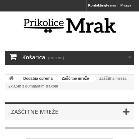
Kontaktirajte nas
Prijava
Košarica
(prazno)
Dodatna oprema
Zaščitne mreže
Zaščitna mreža
2x3,5m z gumijastim trakom
ZAŠČITNE MREŽE