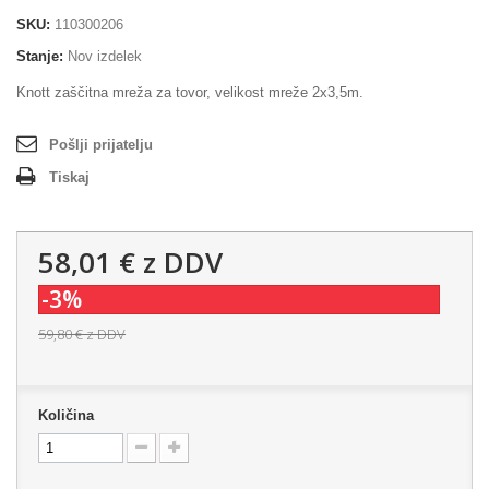
SKU:
110300206
Stanje:
Nov izdelek
Knott zaščitna mreža za tovor, velikost mreže 2x3,5m.
Pošlji prijatelju
Tiskaj
58,01 €
z DDV
-3%
59,80 €
z DDV
Količina