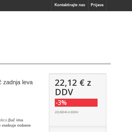
Kontaktirajte nas
Prijava
22,12 €
z
uč zadnja leva
DDV
-3%
22,80 €
z DDV
olico.
(luč ima
e vsebuje nobene