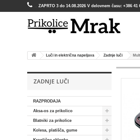
..
ZAPRTO 3 do 14.08.2026 V delovnem času: +386 41 
Luči in električna napeljava
Zadnje luči
Mult
ZADNJE LUČI
RAZPRODAJA
Aksa-os za prikolico
Blatniki za prikolice
Kolesa, platišča, gume
Kroglične sklopke