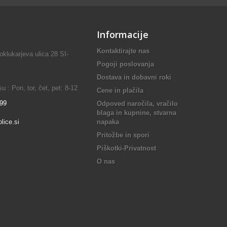
Informacije
Kontaktirajte nas
lukarjeva ulica 28 SI-
Pogoji poslovanja
Dostava in dobavni roki
 : Pon, tor, čet, pet: 8-12
Cene in plačila
899
Odpoved naročila, vračilo
blaga in kupnine, stvarna
lice.si
napaka
Pritožbe in spori
Piškotki-Privatnost
O nas