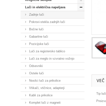
Luči in električna napeljava
Zadnje luči
Pokrovi-stekla zadnjih luči
Bočne luči
Gabaritne luči
Pozicijske luči
Luči za registersko tablico
Luči za meglo in vzvratno vožnjo
Odsevniki
Ostele luči
VEČ
Nosilci luči za prikolice
Vtikači, vtičnice, adapterji
Tip luč
Kabli za prikolice
Proizv
Komplet luči z magneti