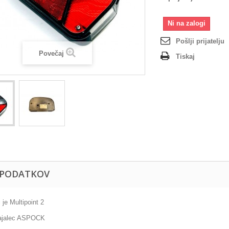
Ni na zalogi
Pošlji prijatelju
Povečaj
Tiskaj
 PODATKOV
i je Multipoint 2
ajalec ASPOCK