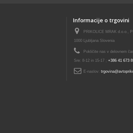
Informacije o trgovini
PRIKOLICE MRAK d.o.o., Pok
1000 Ljubljana Slovenia
Pokličite nas v delovnem času
Sre: 8-12 in 15-17 ;
+386 41 673 
E-naslov:
trgovina@avtopriko