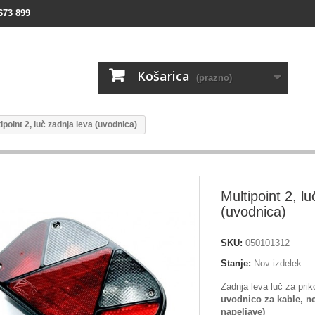
673 899
Košarica
(prazno)
ipoint 2, luč zadnja leva (uvodnica)
Multipoint 2, l
(uvodnica)
SKU:
050101312
Stanje:
Nov izdelek
Zadnja leva luč za prik
uvodnico za kable, n
napeljave)