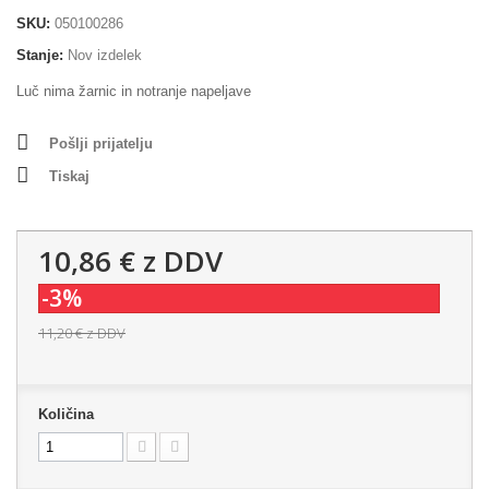
SKU:
050100286
Stanje:
Nov izdelek
Luč nima žarnic in notranje napeljave
Pošlji prijatelju
Tiskaj
10,86 €
z DDV
-3%
11,20 €
z DDV
Količina