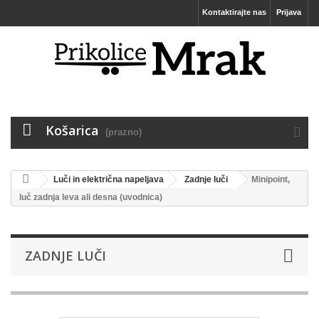
Kontaktirajte nas
Prijava
Košarica
(prazno)
Luči in električna napeljava
Zadnje luči
Minipoint,
luč zadnja leva ali desna (uvodnica)
ZADNJE LUČI