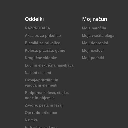
Oddelki
Moj račun
RAZPRODAJA
Moja naročila
Aksa-os za prikolico
Moja vračila blaga
Blatniki za prikolice
Moji dobropisi
Kolesa, platišča, gume
Moji naslovi
Kroglične sklopke
Moji podatki
Luči in električna napeljava
Naletni sistemi
Okovje-pritrdilni in
varovalni elementi
Podporna kolesa, stojke,
noge in objemke
Zavore, pesta in ležaji
Oje-rudo prikolice
Navtika
Hidravlika za kiper