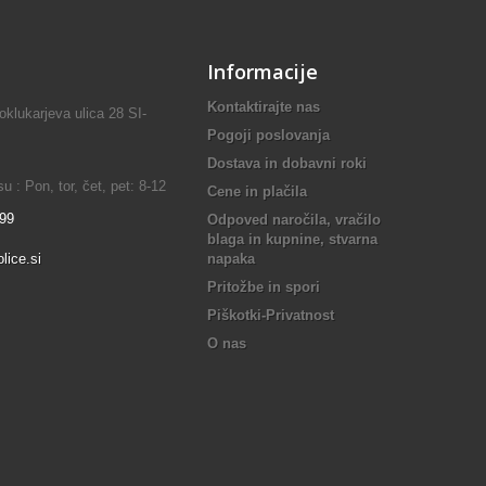
Informacije
Kontaktirajte nas
lukarjeva ulica 28 SI-
Pogoji poslovanja
Dostava in dobavni roki
 : Pon, tor, čet, pet: 8-12
Cene in plačila
899
Odpoved naročila, vračilo
blaga in kupnine, stvarna
lice.si
napaka
Pritožbe in spori
Piškotki-Privatnost
O nas