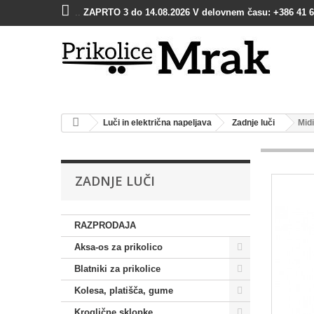
..
ZAPRTO 3 do 14.08.2026 V delovnem času: +386 41 6
Luči in električna napeljava
Zadnje luči
Midi
ZADNJE LUČI
RAZPRODAJA
Aksa-os za prikolico
Blatniki za prikolice
Kolesa, platišča, gume
Kroglične sklopke