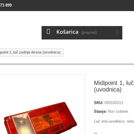
73 899
Košarica
(prazno)
point 1, luč zadnja desna (uvodnica)
Midipoint 1, lu
(uvodnica)
SKU:
050100313
Stanje:
Nov izdelek
Luč ima uvodnico, nima