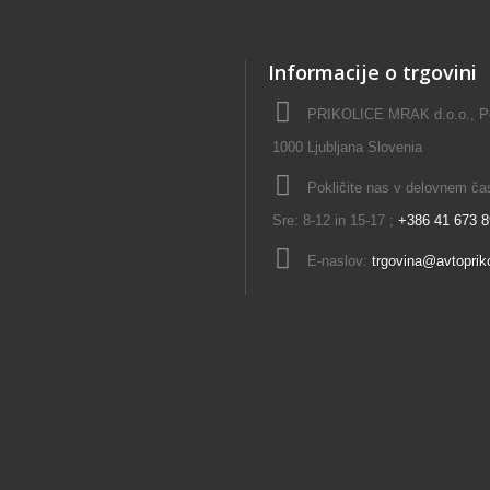
Informacije o trgovini
PRIKOLICE MRAK d.o.o., Pok
1000 Ljubljana Slovenia
Pokličite nas v delovnem času
Sre: 8-12 in 15-17 ;
+386 41 673 
E-naslov:
trgovina@avtopriko