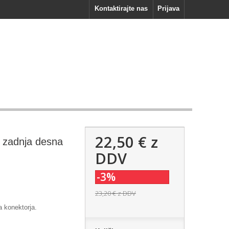
Kontaktirajte nas
Prijava
22,50 €
z
č zadnja desna
DDV
-3%
23,20 €
z DDV
 konektorja.