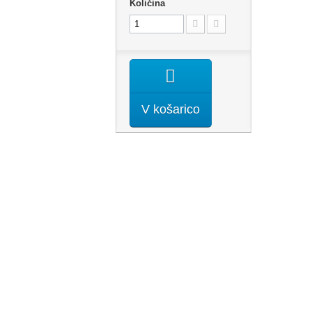
Količina
V košarico