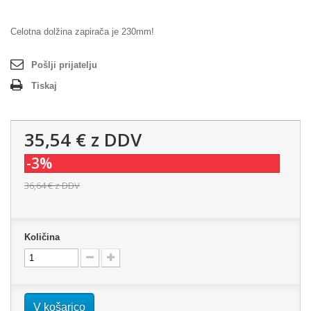
Celotna dolžina zapirača je 230mm!
Pošlji prijatelju
Tiskaj
35,54 €
z DDV
-3%
36,64 €
z DDV
Količina
V košarico