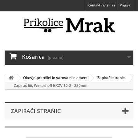
Kontaktirajte nas
Prijava
Košarica
(prazno)
Okovje-pritrdilni in varovalni elementi
Zapirači stranic
Zapirač liti, Winterhoff EXZV 10-2 - 230mm
ZAPIRAČI STRANIC