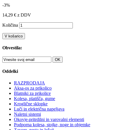
-3%
14,29 €
z DDV
Količina
V košarico
Obvestila:
OK
Oddelki
RAZPRODAJA
Aksa-os za prikolico
Blatniki za prikolice
Kolesa, platišča, gume
Kroglične sklopke
Luči in električna napeljava
Naletni sistemi
Okovje-pritrdilni in varovalni elementi
Podporna kolesa, stojke, noge in objemke
Zavore, pesta in ležaji