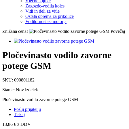
Vlečne kljuke
Zagozde-vodila koles
Vitli in deli za vitle
Ostala oprema za prikolice
Vodilo-nosilec motorja
Znižana cena!
Povečaj
Pločevinasto vodilo zavorne
potege GSM
SKU:
090801182
Stanje:
Nov izdelek
Pločevinasto vodilo zavorne potege GSM
Pošlji prijatelju
Tiskaj
13,86 €
z DDV