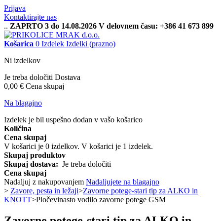
Prijava
Kontaktirajte nas
..
ZAPRTO 3 do 14.08.2026 V delovnem času: +386 41 673 899
Košarica
0
Izdelek
Izdelki
(prazno)
Ni izdelkov
Je treba določiti
Dostava
0,00 €
Cena skupaj
Na blagajno
Izdelek je bil uspešno dodan v vašo košarico
Količina
Cena skupaj
V košarici je
0
izdelkov.
V košarici je 1 izdelek.
Skupaj produktov
Skupaj dostava:
Je treba določiti
Cena skupaj
Nadaljuj z nakupovanjem
Nadaljujete na blagajno
>
Zavore, pesta in ležaji
>
Zavorne potege-stari tip za ALKO in
KNOTT
>
Pločevinasto vodilo zavorne potege GSM
Zavorne potege-stari tip za ALKO in