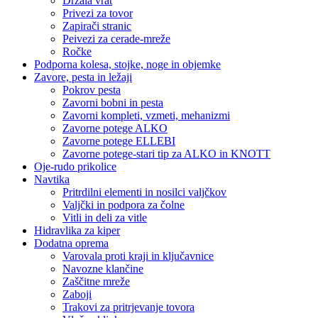
Držala vrat
Privezi za tovor
Zapirači stranic
Peivezi za cerade-mreže
Ročke
Podporna kolesa, stojke, noge in objemke
Zavore, pesta in ležaji
Pokrov pesta
Zavorni bobni in pesta
Zavorni kompleti, vzmeti, mehanizmi
Zavorne potege ALKO
Zavorne potege ELLEBI
Zavorne potege-stari tip za ALKO in KNOTT
Oje-rudo prikolice
Navtika
Pritrdilni elementi in nosilci valjčkov
Valjčki in podpora za čolne
Vitli in deli za vitle
Hidravlika za kiper
Dodatna oprema
Varovala proti kraji in ključavnice
Navozne klančine
Zaščitne mreže
Zaboji
Trakovi za pritrjevanje tovora