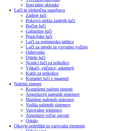
Specialne sklopke
Luči in električna napeljava
Zadnje luči
Pokrovi-stekla zadnjih luči
Bočne luči
Gabaritne luči
Pozicijske luči
Luči za registersko tablico
Luči za meglo in vzvratno vožnjo
Odsevniki
Ostele luči
Nosilci luči za prikolice
Vtikači, vtičnice, adapterji
Kabli za prikolice
Komplet luči z magneti
Naletni sistemi
Kompletni naletni sistemi
Amortizerji naletnih sistemov
Manšete naletnih sistemov
Vodila naletnih sistemov
Varovalne jeklenice
Amortizer ročne zavore
Ostalo
Okovje-pritrdilni in varovalni elementi