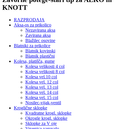
KNOTT
RAZPRODAJA
Aksa-os za prikolico
Nezavirana aksa
Zavirana aksa
Blažilec osovine
Blatniki za prikolice
Blatnik kovinski
Blatnik plastični
Kolesa, platišča, gume
Kolesa velikosti 4 col
Kolesa velikosti 8 col
Kolesa vel.10 col
Kolesa vel. 12 col
Kolesa vel. 13 col
Kolesa vel. 14 col
Kolesa vel. 15 col
Nosilec-vijak-ventil
Kroglične sklopke
Kvadratne krogl. sklopke
Okrogle krogl. sklopke
Sklopke za V oje
Vrvenica-varovalo