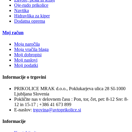
Oje-rudo prikolice
Navtika
Hidravlika za kiper
Dodatna oprema
Moj račun
Moja naročila
Moja vračila blaga
Moji dobropisi
Moji naslovi
Moji podatki
Informacije o trgovini
PRIKOLICE MRAK d.o.o., Poklukarjeva ulica 28 SI-1000
Ljubljana Slovenia
Pokličite nas v delovnem času : Pon, tor, čet, pet: 8-12 Sre: 8-
12 in 15-17 ;
+386 41 673 899
E-naslov:
trgovina@avtoprikolice.si
Informacije