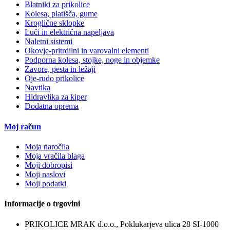
Blatniki za prikolice
Kolesa, platišča, gume
Kroglične sklopke
Luči in električna napeljava
Naletni sistemi
Okovje-pritrdilni in varovalni elementi
Podporna kolesa, stojke, noge in objemke
Zavore, pesta in ležaji
Oje-rudo prikolice
Navtika
Hidravlika za kiper
Dodatna oprema
Moj račun
Moja naročila
Moja vračila blaga
Moji dobropisi
Moji naslovi
Moji podatki
Informacije o trgovini
PRIKOLICE MRAK d.o.o., Poklukarjeva ulica 28 SI-1000