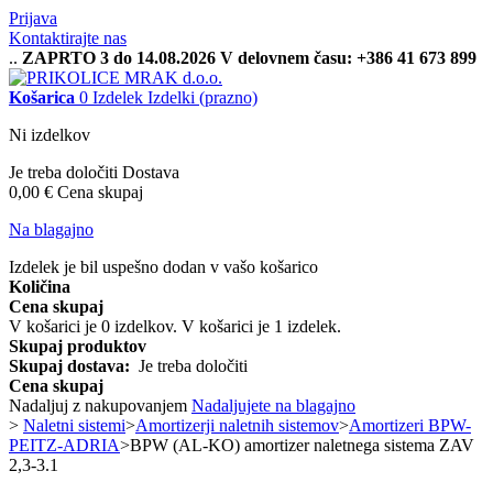
Prijava
Kontaktirajte nas
..
ZAPRTO 3 do 14.08.2026 V delovnem času: +386 41 673 899
Košarica
0
Izdelek
Izdelki
(prazno)
Ni izdelkov
Je treba določiti
Dostava
0,00 €
Cena skupaj
Na blagajno
Izdelek je bil uspešno dodan v vašo košarico
Količina
Cena skupaj
V košarici je
0
izdelkov.
V košarici je 1 izdelek.
Skupaj produktov
Skupaj dostava:
Je treba določiti
Cena skupaj
Nadaljuj z nakupovanjem
Nadaljujete na blagajno
>
Naletni sistemi
>
Amortizerji naletnih sistemov
>
Amortizeri BPW-
PEITZ-ADRIA
>
BPW (AL-KO) amortizer naletnega sistema ZAV
2,3-3.1