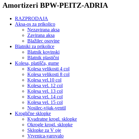
Amortizeri BPW-PEITZ-ADRIA
RAZPRODAJA
Aksa-os za prikolico
Nezavirana aksa
Zavirana aksa
Blažilec osovine
Blatniki za prikolice
Blatnik kovinski
Blatnik plastični
Kolesa, platišča, gume
Kolesa velikosti 4 col
Kolesa velikosti 8 col
Kolesa vel.10 col
Kolesa vel. 12 col
Kolesa vel. 13 col
Kolesa vel. 14 col
Kolesa vel. 15 col
Nosilec-vijak-ventil
Kroglične sklopke
Kvadratne krogl. sklopke
Okrogle krogl. sklopke
Sklopke za V oje
Vrvenica-varovalo