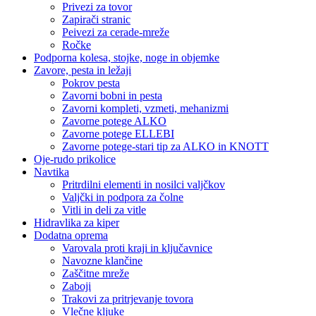
Privezi za tovor
Zapirači stranic
Peivezi za cerade-mreže
Ročke
Podporna kolesa, stojke, noge in objemke
Zavore, pesta in ležaji
Pokrov pesta
Zavorni bobni in pesta
Zavorni kompleti, vzmeti, mehanizmi
Zavorne potege ALKO
Zavorne potege ELLEBI
Zavorne potege-stari tip za ALKO in KNOTT
Oje-rudo prikolice
Navtika
Pritrdilni elementi in nosilci valjčkov
Valjčki in podpora za čolne
Vitli in deli za vitle
Hidravlika za kiper
Dodatna oprema
Varovala proti kraji in ključavnice
Navozne klančine
Zaščitne mreže
Zaboji
Trakovi za pritrjevanje tovora
Vlečne kljuke