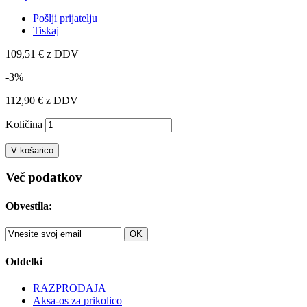
Pošlji prijatelju
Tiskaj
109,51 €
z DDV
-3%
112,90 €
z DDV
Količina
V košarico
Več podatkov
Obvestila:
OK
Oddelki
RAZPRODAJA
Aksa-os za prikolico