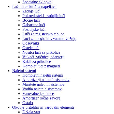
Specialne sklopke
Luči in električna napeljava
Zadnje luči
Pokrovi-stekla zadnjih luči
Bočne luči
Gabaritne luči
Pozicijske luči
Luči za registersko tablico
Luči za meglo in vzvratno vožnjo
Odsevniki
Ostele luči
Nosilci luči za prikolice
Vtikači, vtičnice, adapterji
Kabli za prikolice
Komplet luči z magneti
Naletni sistemi
Kompletni naletni sistemi
Amortizerji naletnih sistemov
Manšete naletnih sistemov
Vodila naletnih sistemov
Varovalne jeklenice
Amortizer ročne zavore
Ostalo
Okovje-pritrdilni in varovalni elementi
Držala vrat