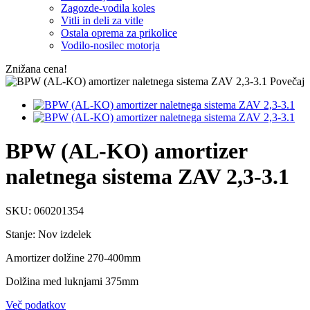
Zagozde-vodila koles
Vitli in deli za vitle
Ostala oprema za prikolice
Vodilo-nosilec motorja
Znižana cena!
Povečaj
BPW (AL-KO) amortizer
naletnega sistema ZAV 2,3-3.1
SKU:
060201354
Stanje:
Nov izdelek
Amortizer dolžine 270-400mm
Dolžina med luknjami 375mm
Več podatkov