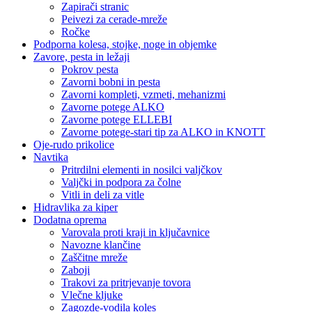
Zapirači stranic
Peivezi za cerade-mreže
Ročke
Podporna kolesa, stojke, noge in objemke
Zavore, pesta in ležaji
Pokrov pesta
Zavorni bobni in pesta
Zavorni kompleti, vzmeti, mehanizmi
Zavorne potege ALKO
Zavorne potege ELLEBI
Zavorne potege-stari tip za ALKO in KNOTT
Oje-rudo prikolice
Navtika
Pritrdilni elementi in nosilci valjčkov
Valjčki in podpora za čolne
Vitli in deli za vitle
Hidravlika za kiper
Dodatna oprema
Varovala proti kraji in ključavnice
Navozne klančine
Zaščitne mreže
Zaboji
Trakovi za pritrjevanje tovora
Vlečne kljuke
Zagozde-vodila koles