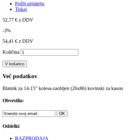
Pošlji prijatelju
Tiskaj
52,77 €
z DDV
-3%
54,41 €
z DDV
Količina
V košarico
Več podatkov
Blatnik za 14-15" kolesa-zaobljen (26x86) kovinski za kason
Obvestila:
OK
Oddelki
RAZPRODAJA