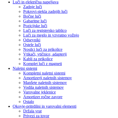
Luči in električna napeljava
Zadnje luči
Pokrovi-stekla zadnjih luči
Bočne luči
Gabaritne luči
Pozicijske luči
Luči za registersko tablico
Luči za meglo in vzvratno vožnjo
Odsevniki
Ostele luči
Nosilci luči za prikolice
Vtikači, vtičnice, adapterji
Kabli za prikolice
Komplet luči z magneti
Naletni sistemi
Kompletni naletni sistemi
Amortizerji naletnih sistemov
Manšete naletnih sistemov
Vodila naletnih sistemov
Varovalne jeklenice
Amortizer ročne zavore
Ostalo
Okovje-pritrdilni in varovalni elementi
Držala vrat
Privezi za tovor