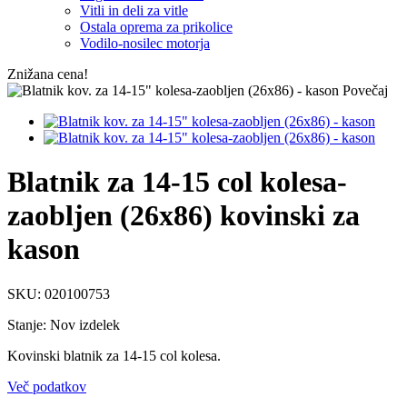
Vitli in deli za vitle
Ostala oprema za prikolice
Vodilo-nosilec motorja
Znižana cena!
Povečaj
Blatnik za 14-15 col kolesa-
zaobljen (26x86) kovinski za
kason
SKU:
020100753
Stanje:
Nov izdelek
Kovinski blatnik za 14-15 col kolesa.
Več podatkov