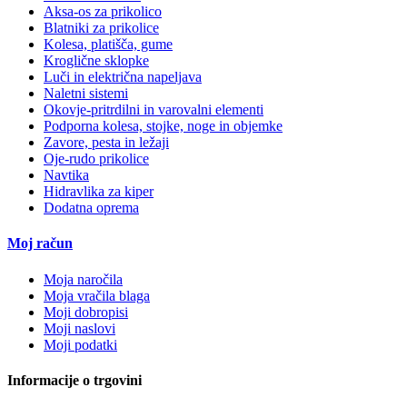
Aksa-os za prikolico
Blatniki za prikolice
Kolesa, platišča, gume
Kroglične sklopke
Luči in električna napeljava
Naletni sistemi
Okovje-pritrdilni in varovalni elementi
Podporna kolesa, stojke, noge in objemke
Zavore, pesta in ležaji
Oje-rudo prikolice
Navtika
Hidravlika za kiper
Dodatna oprema
Moj račun
Moja naročila
Moja vračila blaga
Moji dobropisi
Moji naslovi
Moji podatki
Informacije o trgovini