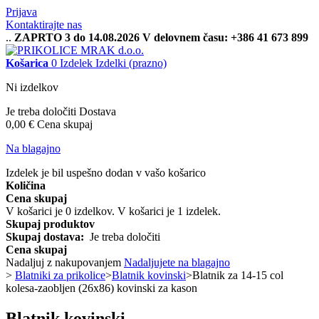
Prijava
Kontaktirajte nas
..
ZAPRTO 3 do 14.08.2026 V delovnem času: +386 41 673 899
Košarica
0
Izdelek
Izdelki
(prazno)
Ni izdelkov
Je treba določiti
Dostava
0,00 €
Cena skupaj
Na blagajno
Izdelek je bil uspešno dodan v vašo košarico
Količina
Cena skupaj
V košarici je
0
izdelkov.
V košarici je 1 izdelek.
Skupaj produktov
Skupaj dostava:
Je treba določiti
Cena skupaj
Nadaljuj z nakupovanjem
Nadaljujete na blagajno
>
Blatniki za prikolice
>
Blatnik kovinski
>
Blatnik za 14-15 col
kolesa-zaobljen (26x86) kovinski za kason
Blatnik kovinski