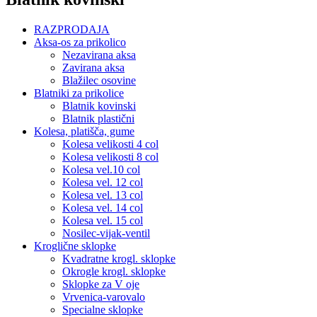
RAZPRODAJA
Aksa-os za prikolico
Nezavirana aksa
Zavirana aksa
Blažilec osovine
Blatniki za prikolice
Blatnik kovinski
Blatnik plastični
Kolesa, platišča, gume
Kolesa velikosti 4 col
Kolesa velikosti 8 col
Kolesa vel.10 col
Kolesa vel. 12 col
Kolesa vel. 13 col
Kolesa vel. 14 col
Kolesa vel. 15 col
Nosilec-vijak-ventil
Kroglične sklopke
Kvadratne krogl. sklopke
Okrogle krogl. sklopke
Sklopke za V oje
Vrvenica-varovalo
Specialne sklopke