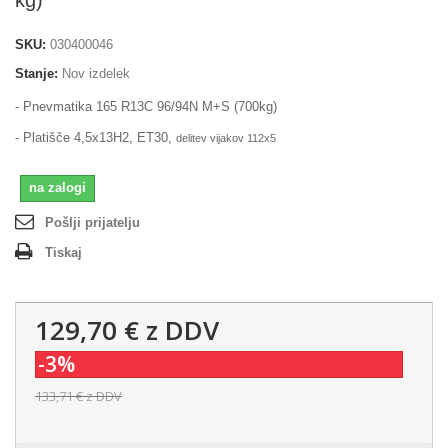
kg)
SKU:
030400046
Stanje:
Nov izdelek
- Pnevmatika 165 R13C
96/94N M+S
(700kg)
- Platišče 4,5x13H2, ET30,
delitev vijakov 112x5
na zalogi
Pošlji prijatelju
Tiskaj
129,70 €
z DDV
-3%
133,71 €
z DDV