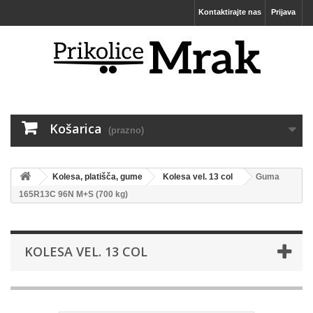
Kontaktirajte nas
Prijava
Košarica
(prazno)
Kolesa, platišča, gume
Kolesa vel. 13 col
Guma
165R13C 96N M+S (700 kg)
KOLESA VEL. 13 COL