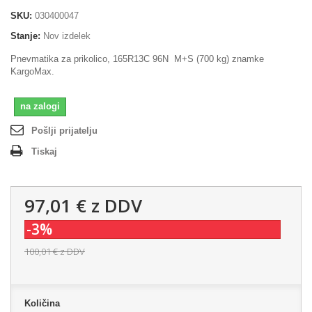
SKU:
030400047
Stanje:
Nov izdelek
Pnevmatika za prikolico, 165R13C 96N M+S (700 kg) znamke
KargoMax.
na zalogi
Pošlji prijatelju
Tiskaj
97,01 €
z DDV
-3%
100,01 €
z DDV
Količina