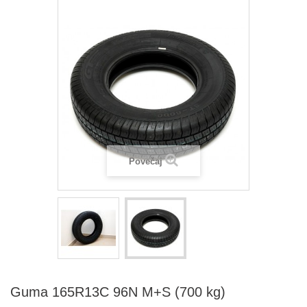
Povečaj
Guma 165R13C 96N M+S (700 kg)