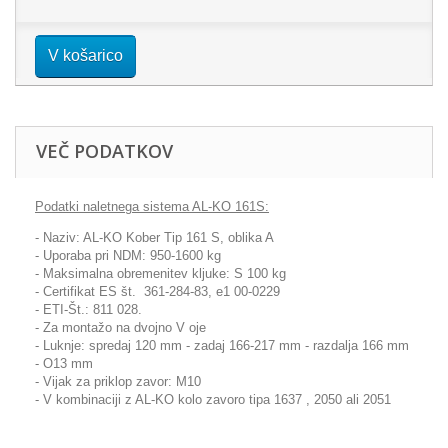
V košarico
VEČ PODATKOV
Podatki naletnega sistema AL-KO 161S:
- Naziv: AL-KO Kober Tip 161 S, oblika A
- Uporaba pri NDM: 950-1600 kg
- Maksimalna obremenitev kljuke: S 100 kg
- Certifikat ES št. 361-284-83, e1 00-0229
- ETI-Št.: 811 028.
- Za montažo na dvojno V oje
- Luknje: spredaj 120 mm - zadaj 166-217 mm - razdalja 166 mm
- O13 mm
- Vijak za priklop zavor: M10
- V kombinaciji z AL-KO kolo zavoro tipa 1637 , 2050 ali 2051