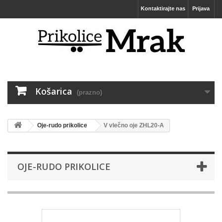
Kontaktirajte nas
Prijava
Košarica
(prazno)
Oje-rudo prikolice
V vlečno oje ZHL20-A
OJE-RUDO PRIKOLICE