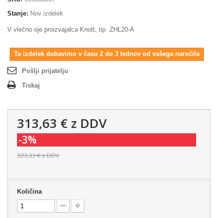
Stanje:
Nov izdelek
V vlečno oje proizvajalca Knott, tip ZHL20-A
Ta izdelek dobavimo v času 2 do 3 tednov od vašega naročila
Pošlji prijatelju
Tiskaj
313,63 €
z DDV
-3%
323,33 €
z DDV
Količina