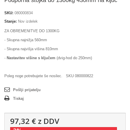
Podporna stojka do 1300kg 430mm na ključ
SKU:
080000834
Stanje:
Nov izdelek
ZA OBREMENITVE DO 1300KG
- Skupna najnižja 560mm
- Skupna najvišja višina 810mm
-
Nastavitev višine s ključem
(dvig-hod do 250mm)
Poleg noge potrebujete še nosilec. SKU 080000822
Pošlji prijatelju
Tiskaj
97,32 €
z DDV