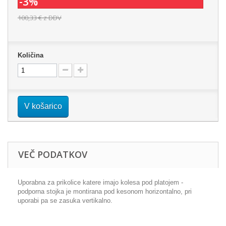
-3%
100,33 €
z DDV
Količina
V košarico
VEČ PODATKOV
Uporabna za prikolice katere imajo kolesa pod platojem -
podporna stojka je montirana pod kesonom horizontalno, pri
uporabi pa se zasuka vertikalno.