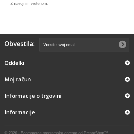
Z navojnim vretenom.
Obvestila:
Oddelki
Moj račun
Informacije o trgovini
Informacije
© 2026 - Ecommerce programska oprema od PrestaShop™