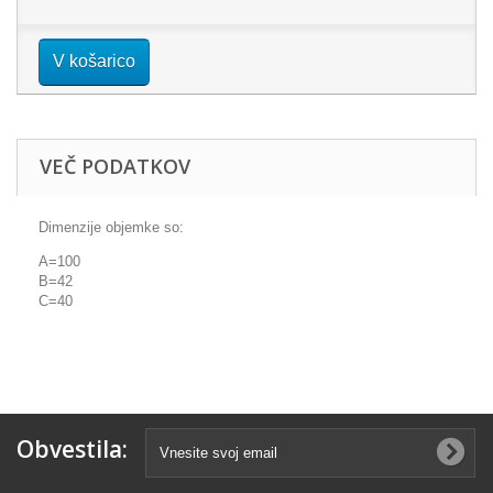
V košarico
VEČ PODATKOV
Dimenzije objemke so:
A=100
B=42
C=40
Obvestila: