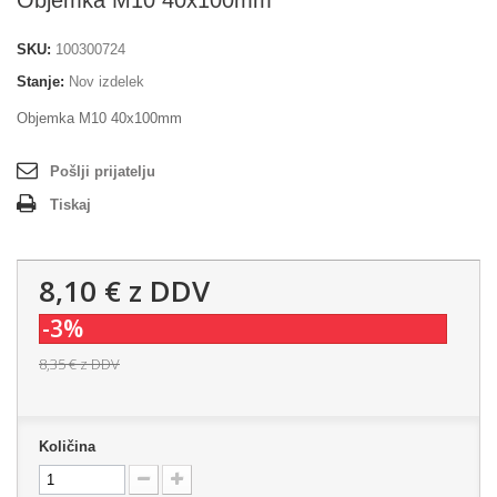
Objemka M10 40x100mm
SKU:
100300724
Stanje:
Nov izdelek
Objemka M10 40x100mm
Pošlji prijatelju
Tiskaj
8,10 €
z DDV
-3%
8,35 €
z DDV
Količina