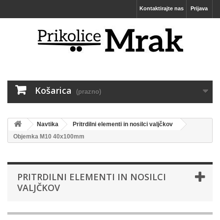
Kontaktirajte nas
Prijava
Košarica
(prazno)
Navtika
Pritrdilni elementi in nosilci valjčkov
Objemka M10 40x100mm
PRITRDILNI ELEMENTI IN NOSILCI
VALJČKOV