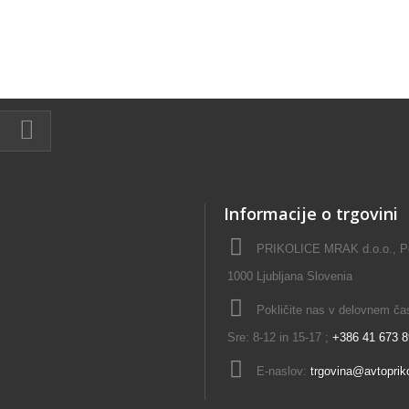
Informacije o trgovini
PRIKOLICE MRAK d.o.o., Pok
1000 Ljubljana Slovenia
Pokličite nas v delovnem času
Sre: 8-12 in 15-17 ;
+386 41 673 
E-naslov:
trgovina@avtopriko