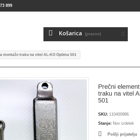
73 899
Košarica
(prazno)
za montažo traku na vitel AL-KO Optima 501
Prečni elemen
traku na vitel
501
SKU:
110400986
Stanje:
Nov izdelek
Pošlji prijatelju