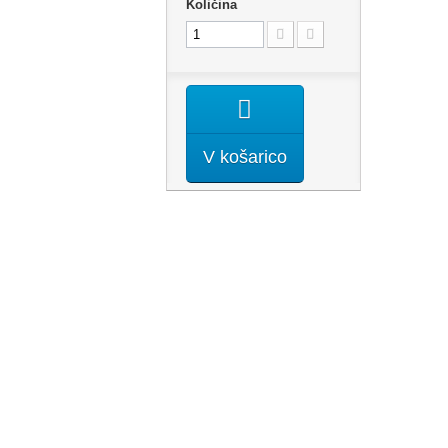
Količina
V košarico