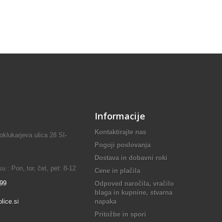
Informacije
Kontaktirajte nas
lukarjeva ulica 28 SI-
Pogoji poslovanja
Dostava in dobavni roki
 : Pon, tor, čet, pet: 8-12
Cene in plačila
899
Odpoved naročila, vračilo
blaga in kupnine, stvarna
lice.si
napaka
Pritožbe in spori