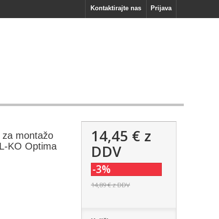
Kontaktirajte nas
Prijava
14,45 €
z
t za montažo
 AL-KO Optima
DDV
-3%
14,89 €
z DDV