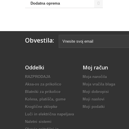
Dodatna oprema
Obvestila:
Oddelki
Moj račun
RAZPRODAJA
Moja naročila
Aksa-os za prikolico
Moja vračila blaga
Blatniki za prikolice
Moji dobropisi
Kolesa, platišča, gume
Moji naslovi
Kroglične sklopke
Moji podatki
Luči in električna napeljava
Naletni sistemi