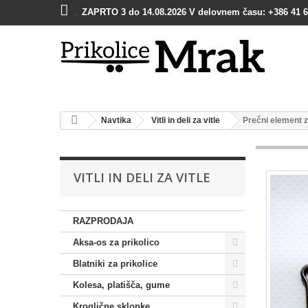
..
ZAPRTO 3 do 14.08.2026 V delovnem času: +386 41 6
Navtika
Vitli in deli za vitle
Prečni element 
VITLI IN DELI ZA VITLE
RAZPRODAJA
Aksa-os za prikolico
Blatniki za prikolice
Kolesa, platišča, gume
Kroglične sklopke