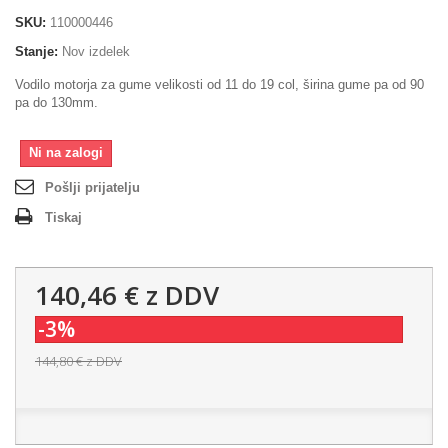
SKU:
110000446
Stanje:
Nov izdelek
Vodilo motorja za gume velikosti od 11 do 19 col, širina gume pa od 90
pa do 130mm.
Ni na zalogi
Pošlji prijatelju
Tiskaj
140,46 €
z DDV
-3%
144,80 €
z DDV