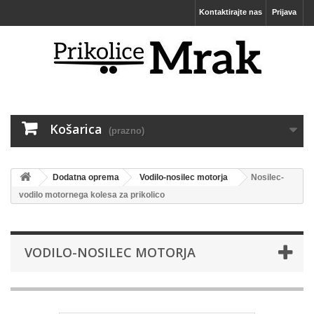
Kontaktirajte nas
Prijava
Košarica
(prazno)
Dodatna oprema
Vodilo-nosilec motorja
Nosilec-
vodilo motornega kolesa za prikolico
VODILO-NOSILEC MOTORJA