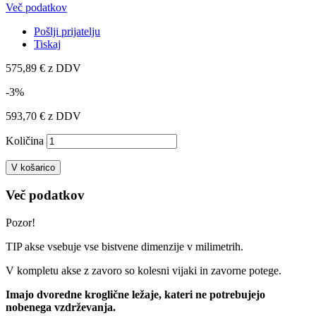
Več podatkov
Pošlji prijatelju
Tiskaj
575,89 €
z DDV
-3%
593,70 €
z DDV
Količina
V košarico
Več podatkov
Pozor!
TIP akse vsebuje vse bistvene dimenzije v milimetrih.
V kompletu akse z zavoro so kolesni vijaki in zavorne potege.
Imajo dvoredne kroglične ležaje, kateri ne potrebujejo
nobenega vzdrževanja.