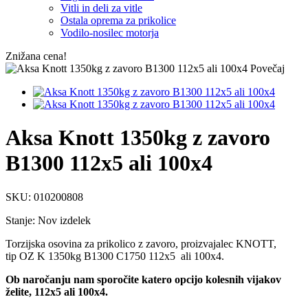
Vitli in deli za vitle
Ostala oprema za prikolice
Vodilo-nosilec motorja
Znižana cena!
Povečaj
Aksa Knott 1350kg z zavoro
B1300 112x5 ali 100x4
SKU:
010200808
Stanje:
Nov izdelek
Torzijska osovina
za prikolico z zavoro, proizvajalec KNOTT,
tip OZ K 1350kg B1300 C1750 112x5 ali 100x4.
Ob naročanju nam sporočite katero opcijo kolesnih vijakov
želite, 112x5 ali 100x4.