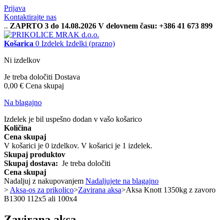
Prijava
Kontaktirajte nas
..
ZAPRTO 3 do 14.08.2026 V delovnem času: +386 41 673 899
Košarica
0
Izdelek
Izdelki
(prazno)
Ni izdelkov
Je treba določiti
Dostava
0,00 €
Cena skupaj
Na blagajno
Izdelek je bil uspešno dodan v vašo košarico
Količina
Cena skupaj
V košarici je
0
izdelkov.
V košarici je 1 izdelek.
Skupaj produktov
Skupaj dostava:
Je treba določiti
Cena skupaj
Nadaljuj z nakupovanjem
Nadaljujete na blagajno
>
Aksa-os za prikolico
>
Zavirana aksa
>
Aksa Knott 1350kg z zavoro
B1300 112x5 ali 100x4
Zavirana aksa