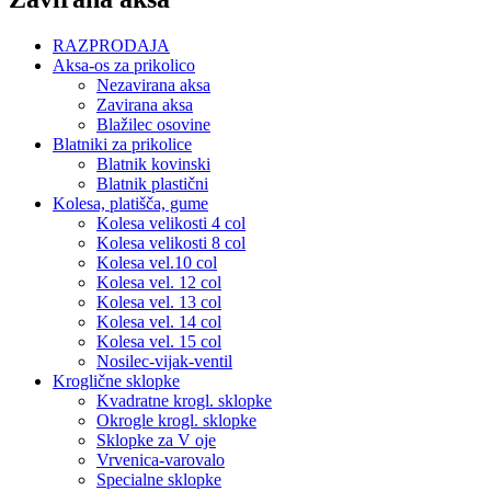
RAZPRODAJA
Aksa-os za prikolico
Nezavirana aksa
Zavirana aksa
Blažilec osovine
Blatniki za prikolice
Blatnik kovinski
Blatnik plastični
Kolesa, platišča, gume
Kolesa velikosti 4 col
Kolesa velikosti 8 col
Kolesa vel.10 col
Kolesa vel. 12 col
Kolesa vel. 13 col
Kolesa vel. 14 col
Kolesa vel. 15 col
Nosilec-vijak-ventil
Kroglične sklopke
Kvadratne krogl. sklopke
Okrogle krogl. sklopke
Sklopke za V oje
Vrvenica-varovalo
Specialne sklopke