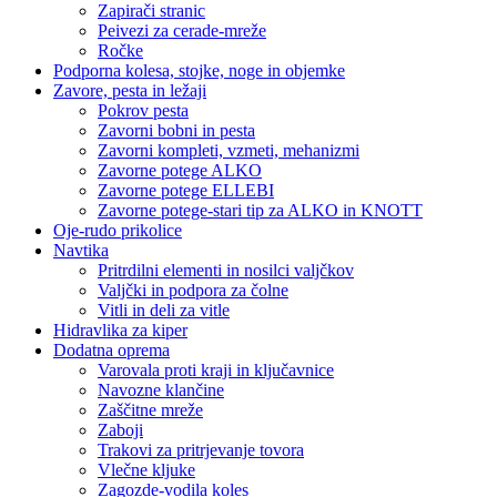
Zapirači stranic
Peivezi za cerade-mreže
Ročke
Podporna kolesa, stojke, noge in objemke
Zavore, pesta in ležaji
Pokrov pesta
Zavorni bobni in pesta
Zavorni kompleti, vzmeti, mehanizmi
Zavorne potege ALKO
Zavorne potege ELLEBI
Zavorne potege-stari tip za ALKO in KNOTT
Oje-rudo prikolice
Navtika
Pritrdilni elementi in nosilci valjčkov
Valjčki in podpora za čolne
Vitli in deli za vitle
Hidravlika za kiper
Dodatna oprema
Varovala proti kraji in ključavnice
Navozne klančine
Zaščitne mreže
Zaboji
Trakovi za pritrjevanje tovora
Vlečne kljuke
Zagozde-vodila koles