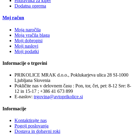
Hidravlika za kiper
Dodatna oprema
Moj račun
Moja naročila
Moja vračila blaga
Moji dobropisi
Moji naslovi
Moji podatki
Informacije o trgovini
PRIKOLICE MRAK d.o.o., Poklukarjeva ulica 28 SI-1000
Ljubljana Slovenia
Pokličite nas v delovnem času : Pon, tor, čet, pet: 8-12 Sre: 8-
12 in 15-17 ;
+386 41 673 899
E-naslov:
trgovina@avtoprikolice.si
Informacije
Kontaktirajte nas
Pogoji poslovanja
Dostava in dobavni roki