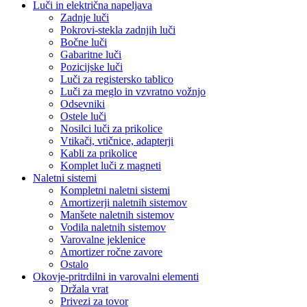
Luči in električna napeljava
Zadnje luči
Pokrovi-stekla zadnjih luči
Bočne luči
Gabaritne luči
Pozicijske luči
Luči za registersko tablico
Luči za meglo in vzvratno vožnjo
Odsevniki
Ostele luči
Nosilci luči za prikolice
Vtikači, vtičnice, adapterji
Kabli za prikolice
Komplet luči z magneti
Naletni sistemi
Kompletni naletni sistemi
Amortizerji naletnih sistemov
Manšete naletnih sistemov
Vodila naletnih sistemov
Varovalne jeklenice
Amortizer ročne zavore
Ostalo
Okovje-pritrdilni in varovalni elementi
Držala vrat
Privezi za tovor