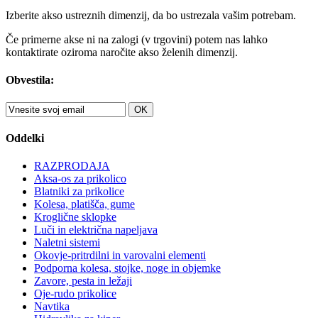
Izberite akso ustreznih dimenzij, da bo ustrezala vašim potrebam.
Če primerne akse ni na zalogi (v trgovini) potem nas lahko
kontaktirate oziroma naročite akso želenih dimenzij.
Obvestila:
OK
Oddelki
RAZPRODAJA
Aksa-os za prikolico
Blatniki za prikolice
Kolesa, platišča, gume
Kroglične sklopke
Luči in električna napeljava
Naletni sistemi
Okovje-pritrdilni in varovalni elementi
Podporna kolesa, stojke, noge in objemke
Zavore, pesta in ležaji
Oje-rudo prikolice
Navtika