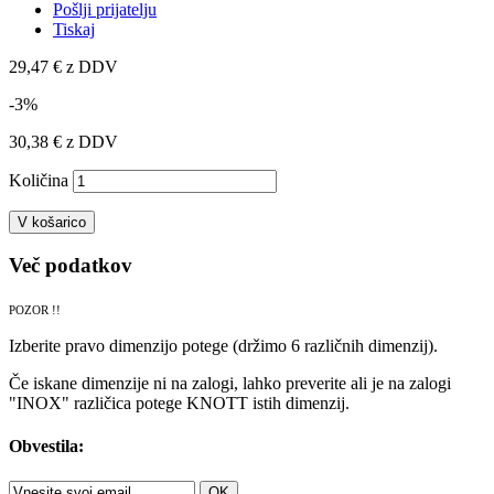
Pošlji prijatelju
Tiskaj
29,47 €
z DDV
-3%
30,38 €
z DDV
Količina
V košarico
Več podatkov
POZOR !!
Izberite pravo dimenzijo potege
(držimo 6 različnih dimenzij).
Če iskane dimenzije ni na zalogi, lahko preverite ali je na zalogi
"INOX" različica potege KNOTT istih dimenzij.
Obvestila:
OK