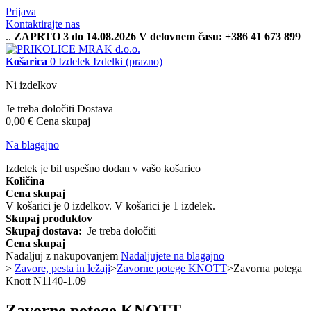
Prijava
Kontaktirajte nas
..
ZAPRTO 3 do 14.08.2026 V delovnem času: +386 41 673 899
Košarica
0
Izdelek
Izdelki
(prazno)
Ni izdelkov
Je treba določiti
Dostava
0,00 €
Cena skupaj
Na blagajno
Izdelek je bil uspešno dodan v vašo košarico
Količina
Cena skupaj
V košarici je
0
izdelkov.
V košarici je 1 izdelek.
Skupaj produktov
Skupaj dostava:
Je treba določiti
Cena skupaj
Nadaljuj z nakupovanjem
Nadaljujete na blagajno
>
Zavore, pesta in ležaji
>
Zavorne potege KNOTT
>
Zavorna potega
Knott N1140-1.09
Zavorne potege KNOTT