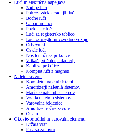
Luči in električna napeljava
Zadnje luči
Pokrovi-stekla zadnjih luči
Bočne luči
Gabaritne luči
Pozicijske luči
Luči za registersko tablico
Luči za meglo in vzvratno vožnjo
Odsevniki
Ostele luči
Nosilci luči za prikolice
Vtikači, vtičnice, adapterji
Kabli za prikolice
Komplet luči z magneti
Naletni sistemi
Kompletni naletni sistemi
Amortizerji naletnih sistemov
Manšete naletnih sistemov
Vodila naletnih sistemov
Varovalne jeklenice
Amortizer ročne zavore
Ostalo
Okovje-pritrdilni in varovalni elementi
Držala vrat
Privezi za tovor