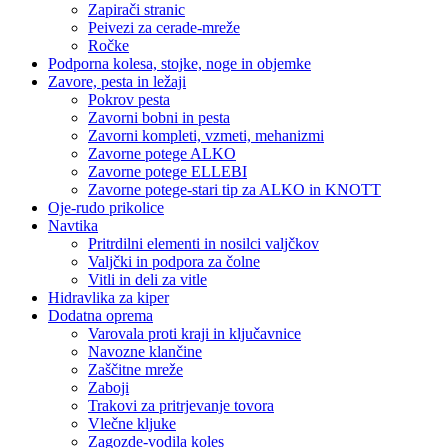
Zapirači stranic
Peivezi za cerade-mreže
Ročke
Podporna kolesa, stojke, noge in objemke
Zavore, pesta in ležaji
Pokrov pesta
Zavorni bobni in pesta
Zavorni kompleti, vzmeti, mehanizmi
Zavorne potege ALKO
Zavorne potege ELLEBI
Zavorne potege-stari tip za ALKO in KNOTT
Oje-rudo prikolice
Navtika
Pritrdilni elementi in nosilci valjčkov
Valjčki in podpora za čolne
Vitli in deli za vitle
Hidravlika za kiper
Dodatna oprema
Varovala proti kraji in ključavnice
Navozne klančine
Zaščitne mreže
Zaboji
Trakovi za pritrjevanje tovora
Vlečne kljuke
Zagozde-vodila koles