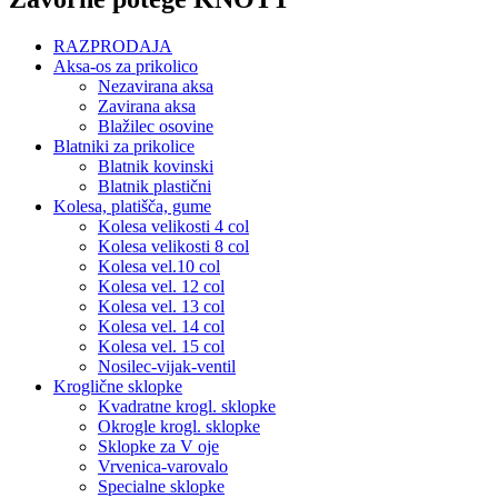
RAZPRODAJA
Aksa-os za prikolico
Nezavirana aksa
Zavirana aksa
Blažilec osovine
Blatniki za prikolice
Blatnik kovinski
Blatnik plastični
Kolesa, platišča, gume
Kolesa velikosti 4 col
Kolesa velikosti 8 col
Kolesa vel.10 col
Kolesa vel. 12 col
Kolesa vel. 13 col
Kolesa vel. 14 col
Kolesa vel. 15 col
Nosilec-vijak-ventil
Kroglične sklopke
Kvadratne krogl. sklopke
Okrogle krogl. sklopke
Sklopke za V oje
Vrvenica-varovalo
Specialne sklopke