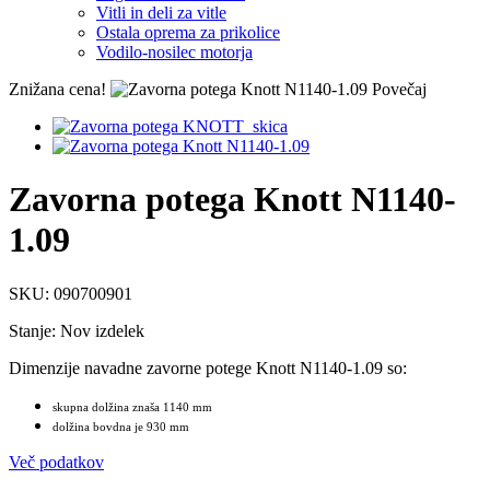
Vitli in deli za vitle
Ostala oprema za prikolice
Vodilo-nosilec motorja
Znižana cena!
Povečaj
Zavorna potega Knott N1140-
1.09
SKU:
090700901
Stanje:
Nov izdelek
Dimenzije navadne zavorne potege Knott N1140-1.09 so:
skupna dolžina znaša 1140 mm
dolžina bovdna je 930 mm
Več podatkov