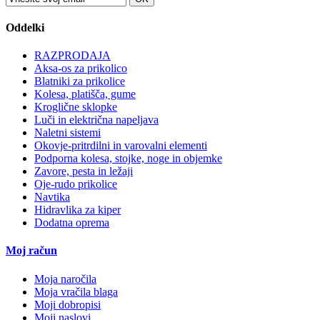
Oddelki
RAZPRODAJA
Aksa-os za prikolico
Blatniki za prikolice
Kolesa, platišča, gume
Kroglične sklopke
Luči in električna napeljava
Naletni sistemi
Okovje-pritrdilni in varovalni elementi
Podporna kolesa, stojke, noge in objemke
Zavore, pesta in ležaji
Oje-rudo prikolice
Navtika
Hidravlika za kiper
Dodatna oprema
Moj račun
Moja naročila
Moja vračila blaga
Moji dobropisi
Moji naslovi