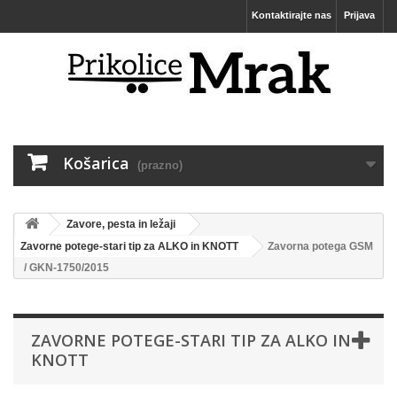
Kontaktirajte nas
Prijava
Košarica
(prazno)
Zavore, pesta in ležaji
Zavorne potege-stari tip za ALKO in KNOTT
Zavorna potega GSM
/ GKN-1750/2015
ZAVORNE POTEGE-STARI TIP ZA ALKO IN
KNOTT