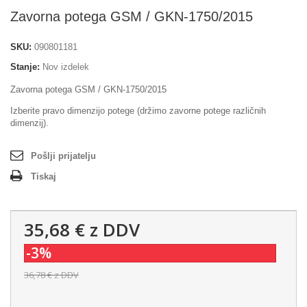
Zavorna potega GSM / GKN-1750/2015
SKU:
090801181
Stanje:
Nov izdelek
Zavorna potega GSM / GKN-1750/2015
Izberite pravo dimenzijo potege
(držimo zavorne potege različnih
dimenzij).
Pošlji prijatelju
Tiskaj
35,68 €
z DDV
-3%
36,78 €
z DDV