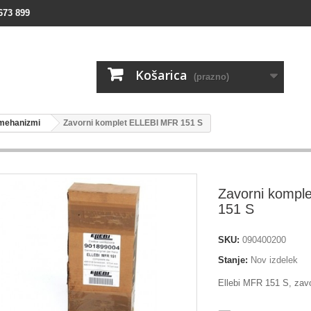
673 899
Košarica
(prazno)
 mehanizmi
Zavorni komplet ELLEBI MFR 151 S
Zavorni kompl
151 S
SKU:
090400200
Stanje:
Nov izdelek
Ellebi MFR 151 S, zavo