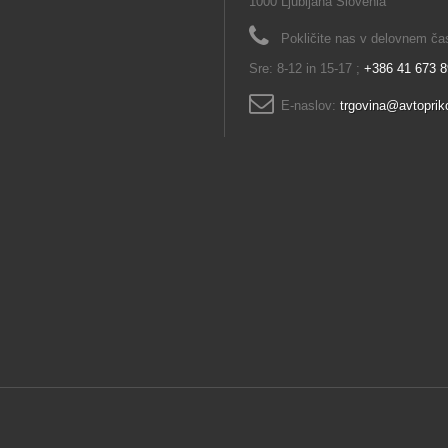
1000 Ljubljana Slovenia
Pokličite nas v delovnem času
Sre: 8-12 in 15-17 ;
+386 41 673 
E-naslov:
trgovina@avtopriko