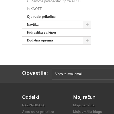
Zavorne potege-stari tip za ALKO
in KNOTT
Oje-rudo prikolice
Navtika
Hidravlika za kiper
Dodatna oprema
Obvestila:
Oddelki
Moj račun
RAZPRODAJA
Moja naročila
Aksa-os za prikolico
Moja vračila blaga