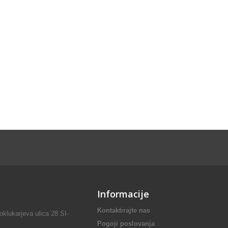
Informacije
Kontaktirajte nas
lukarjeva ulica 28 SI-
Pogoji poslovanja