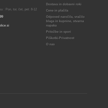
Dostava in dobavni roki
 : Pon, tor, čet, pet: 8-12
Cene in plačila
899
Odpoved naročila, vračilo
blaga in kupnine, stvarna
lice.si
napaka
Pritožbe in spori
Piškotki-Privatnost
O nas