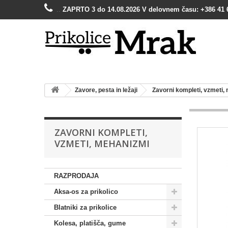
..
ZAPRTO 3 do 14.08.2026 V delovnem času: +386 41 
Zavore, pesta in ležaji
Zavorni kompleti, vzmeti,
ZAVORNI KOMPLETI,
VZMETI, MEHANIZMI
RAZPRODAJA
Aksa-os za prikolico
Blatniki za prikolice
Kolesa, platišča, gume