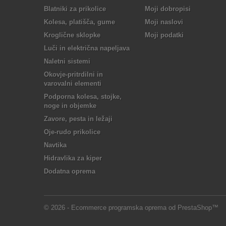
Blatniki za prikolice
Moji dobropisi
Kolesa, platišča, gume
Moji naslovi
Kroglične sklopke
Moji podatki
Luči in električna napeljava
Naletni sistemi
Okovje-pritrdilni in
varovalni elementi
Podporna kolesa, stojke,
noge in objemke
Zavore, pesta in ležaji
Oje-rudo prikolice
Navtika
Hidravlika za kiper
Dodatna oprema
© 2026 - Ecommerce programska oprema od PrestaShop™