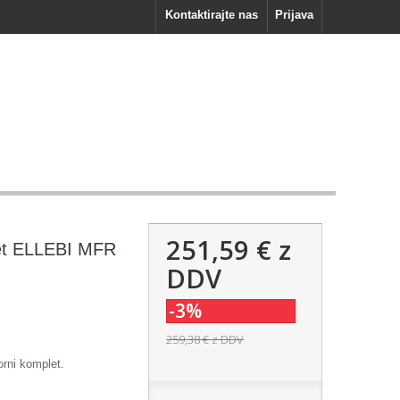
Kontaktirajte nas
Prijava
251,59 €
z
et ELLEBI MFR
DDV
-3%
259,38 €
z DDV
rni komplet.